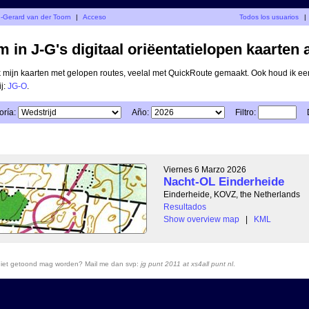
n-Gerard van der Toorn
|
Acceso
Todos los usuarios
|
 in J-G's digitaal oriëentatielopen kaarten 
ik mijn kaarten met gelopen routes, veelal met QuickRoute gemaakt. Ook houd ik ee
ij:
JG-O
.
oría:
Año:
Filtro:
Viernes 6 Marzo 2026
Nacht-OL Einderheide
Einderheide, KOVZ, the Netherlands
Resultados
Show overview map
|
KML
r niet getoond mag worden? Mail me dan svp:
jg punt 2011 at xs4all punt nl
.