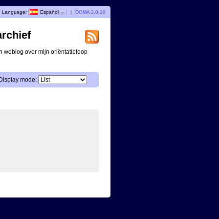
Language:
Español
|
DOMA 3.0.10
archief
n weblog over mijn oriëntatieloop
Display mode: