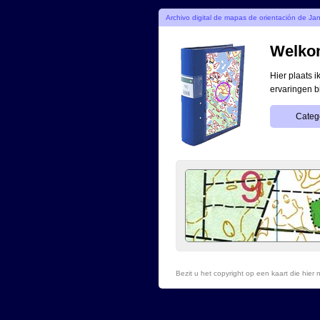
Archivo digital de mapas de orientación de Ja
Welkom
Hier plaats 
ervaringen b
Categ
Bezit u het copyright op een kaart die hie