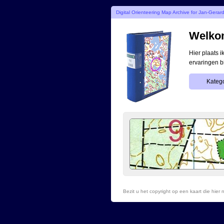
Digital Orienteering Map Archive for Jan-Gerar
Welkom
Hier plaats 
ervaringen b
Katego
Bezit u het copyright op een kaart die hie