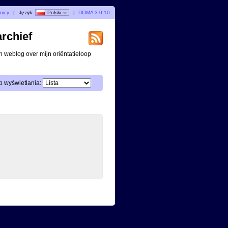
nicy
|
Język:
Polski
|
DOMA 3.0.10
archief
n weblog over mijn oriëntatieloop
 wyświetlania: