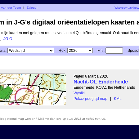
d van der Toorn
|
Zaloguj
Wszyscy użytkow
 in J-G's digitaal oriëentatielopen kaarten 
ik mijn kaarten met gelopen routes, veelal met QuickRoute gemaakt. Ook houd ik ee
ij:
JG-O
.
ria:
Rok:
Filtr:
Sposób
Piątek 6 Marca 2026
Nacht-OL Einderheide
Einderheide, KOVZ, the Netherlands
Wyniki
Pokaż podgląd map
|
KML
r niet getoond mag worden? Mail me dan svp:
jg punt 2011 at xs4all punt nl
.