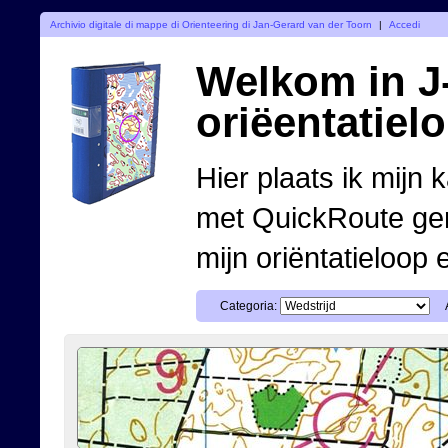
Archivio digitale di mappe di Orienteering di Jan-Gerard van der Toorn
|
Accedi
Welkom in J-
oriëentatiel
Hier plaats ik mijn 
met QuickRoute ge
mijn oriëntatieloop 
Categoria: