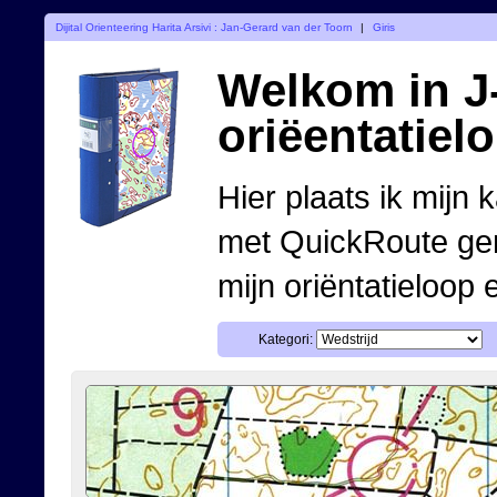
Dijital Orienteering Harita Arsivi : Jan-Gerard van der Toorn
|
Giris
Welkom in J-
oriëentatiel
Hier plaats ik mijn 
met QuickRoute ge
mijn oriëntatieloop 
Kategori: