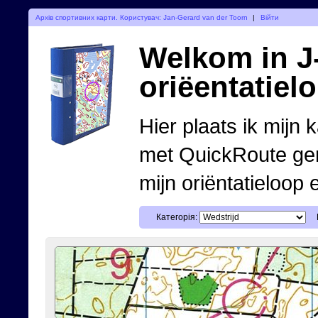
Архів спортивних карти. Користувач: Jan-Gerard van der Toorn
|
Війти
Welkom in J-
oriëentatiel
Hier plaats ik mijn 
met QuickRoute ge
mijn oriëntatieloop 
Категорія: