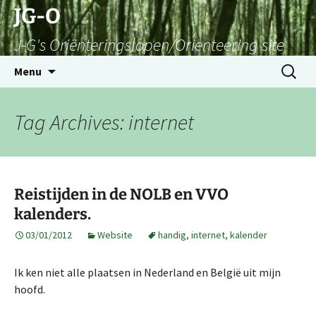
Skip
JG-O
to
J-G's Oriënteringslopen/Orienteering site
content
Search
Menu
for:
Tag Archives: internet
Reistijden in de NOLB en VVO
kalenders.
03/01/2012
Website
handig
,
internet
,
kalender
Ik ken niet alle plaatsen in Nederland en België uit mijn
hoofd.