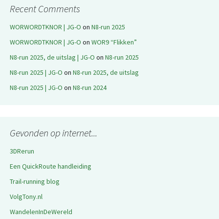
Recent Comments
WORWORDTKNOR | JG-O
on
N8-run 2025
WORWORDTKNOR | JG-O
on
WOR9 “Flikken”
N8-run 2025, de uitslag | JG-O
on
N8-run 2025
N8-run 2025 | JG-O
on
N8-run 2025, de uitslag
N8-run 2025 | JG-O
on
N8-run 2024
Gevonden op internet...
3DRerun
Een QuickRoute handleiding
Trail-running blog
VolgTony.nl
WandelenInDeWereld