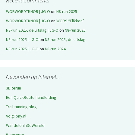
Recent Comments
WORWORDTKNOR | JG-O
on
N8-run 2025
WORWORDTKNOR | JG-O
on
WOR9 “Flikken”
N8-run 2025, de uitslag | JG-O
on
N8-run 2025
N8-run 2025 | JG-O
on
N8-run 2025, de uitslag
N8-run 2025 | JG-O
on
N8-run 2024
Gevonden op internet...
3DRerun
Een QuickRoute handleiding
Trail-running blog
VolgTony.nl
WandelenInDeWereld
Webroute