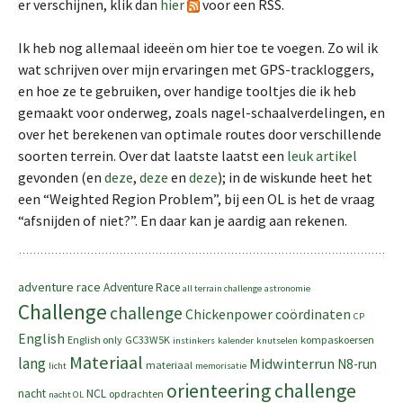
er verschijnen, klik dan
hier
voor een RSS.
Ik heb nog allemaal ideeën om hier toe te voegen. Zo wil ik
wat schrijven over mijn ervaringen met GPS-trackloggers,
en hoe ze te gebruiken, over handige tooltjes die ik heb
gemaakt voor onderweg, zoals nagel-schaalverdelingen, en
over het berekenen van optimale routes door verschillende
soorten terrein. Over dat laatste laatst een
leuk artikel
gevonden (en
deze
,
deze
en
deze
); in de wiskunde heet het
een “Weighted Region Problem”, bij een OL is het de vraag
“afsnijden of niet?”. En daar kan je aardig aan rekenen.
adventure race
Adventure Race
all terrain challenge
astronomie
Challenge
challenge
Chickenpower
coördinaten
CP
English
English only
GC33W5K
kompaskoersen
instinkers
kalender
knutselen
Materiaal
lang
Midwinterrun
N8-run
materiaal
licht
memorisatie
orienteering challenge
nacht
NCL
opdrachten
nacht OL