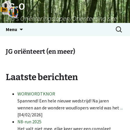
Skip
JG-O
to
J-G's Oriënteringslopen/Orienteering site
content
Search
Menu
for:
JG oriënteert (en meer)
Laatste berichten
WORWORDTKNOR
Spannend! Een hele nieuwe wedstrijd! Na jaren
wennen aan de wondere woudlopers wereld was het
...
[04/02/2026]
N8-run 2025
Het valt niet mee, elke keer weer een compleet