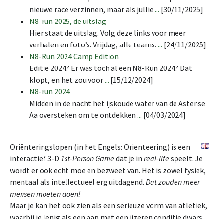
nieuwe race verzinnen, maar als jullie
...
[30/11/2025]
N8-run 2025, de uitslag
Hier staat de uitslag. Volg deze links voor meer
verhalen en foto’s. Vrijdag, alle teams:
...
[24/11/2025]
N8-Run 2024 Camp Edition
Editie 2024? Er was toch al een N8-Run 2024? Dat
klopt, en het zou voor
...
[15/12/2024]
N8-run 2024
Midden in de nacht het ijskoude water van de Astense
Aa oversteken om te ontdekken
...
[04/03/2024]
Oriënteringslopen (in het Engels: Orienteering) is een
interactief 3-D
1st-Person Game
dat je in
real-life
speelt. Je
wordt er ook echt moe en bezweet van. Het is zowel fysiek,
mentaal als intellectueel erg uitdagend.
Dat zouden meer
mensen moeten doen!
Maar je kan het ook zien als een serieuze vorm van atletiek,
waarbij je lenig als een aap met een ijzeren conditie dwars