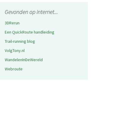
Gevonden op internet...
3DRerun
Een QuickRoute handleiding
Trail-running blog
VolgTony.nl
WandelenInDeWereld
Webroute