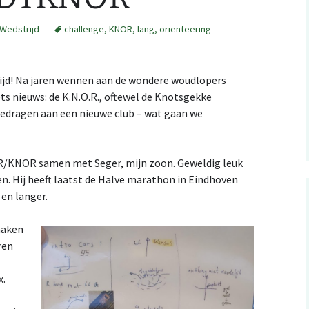
Wedstrijd
challenge
,
KNOR
,
lang
,
orienteering
RSS: wedstrijdkalender
z
België
.ical kalender integratie
ijd! Na jaren wennen aan de wondere woudlopers
studio
ets nieuws: de K.N.O.R., oftewel de Knotsgekke
Evenementen met
rgedragen aan een nieuwe club – wat gaan we
ating a Catching
mijn kaarten op
kinder-O, België
tures map file
erun
Evenementen met
n Orienteering
erun: autOanalysis
kinder-O: NL
R/KNOR samen met Seger, mijn zoon. Geweldig leuk
n. Hij heeft laatst de Halve marathon in Eindhoven
 en langer.
maken
ren
x.