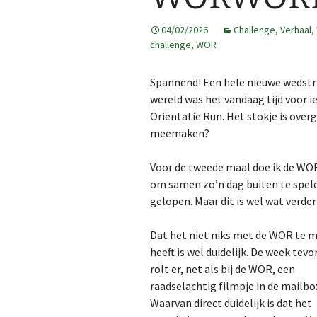
2013
GPS tracks
04/02/2026
Challenge
,
Verhaal
,
challenge
,
WOR
2014
Route op kaart
Spannend! Een hele nieuwe wedstr
2015
Kaarten maken
Map
wereld was het vandaag tijd voor i
Oriëntatie Run. Het stokje is ove
2016
Kaarten op 3DRerun
Cre
Al 
Fea
3DR
meemaken?
2017
Ope
2DR
Voor de tweede maal doe ik de WO
2018
om samen zo’n dag buiten te spele
gelopen. Maar dit is wel wat verder
2019
Dat het niet niks met de WOR te 
2020
heeft is wel duidelijk. De week tevo
rolt er, net als bij de WOR, een
2021
raadselachtig filmpje in de mailbo
Waarvan direct duidelijk is dat het
2022