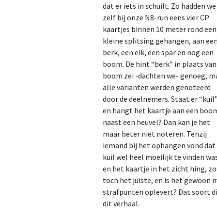
dat er iets in schuilt. Zo hadden we
zelf bij onze N8-run eens vier CP
kaartjes binnen 10 meter rond een
kleine splitsing gehangen, aan ee
berk, een eik, een spar en nog een
boom. De hint “berk” in plaats van
boom zei -dachten we- genoeg, m
alle varianten werden genoteerd
door de deelnemers. Staat er “kuil
en hangt het kaartje aan een boo
naast een heuvel? Dan kan je het
maar beter niet noteren. Tenzij
iemand bij het ophangen vond dat
kuil wel heel moeilijk te vinden wa
en het kaartje in het zicht hing, z
toch het juiste, en is het gewoon 
strafpunten oplevert? Dat soort di
dit verhaal.