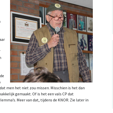
n
aar
”
m
 de
s
odat men het niet zou missen. Misschien is het dan
makkelijk gemaakt. Of is het een vals CP dat
lemma’s. Meer van dat, tijdens de KNOR. Zie later in