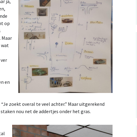
ar ja,
en,
onde
ht op
s
k. Maar
n wat
 ver
en en
“Je zoekt overal te veel achter.” Maar uitgerekend
 staken nou net de addertjes onder het gras.
tal