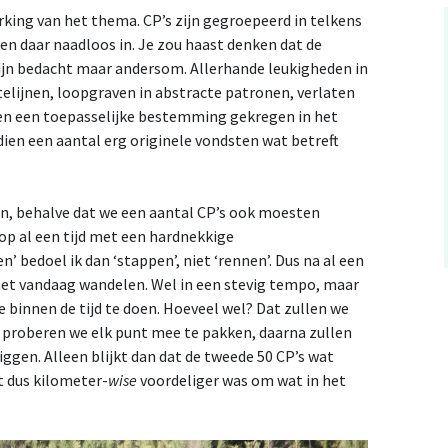
erking van het thema. CP’s zijn gegroepeerd in telkens
en daar naadloos in. Je zou haast denken dat de
ijn bedacht maar andersom. Allerhande leukigheden in
elijnen, loopgraven in abstracte patronen, verlaten
ben een toepasselijke bestemming gekregen in het
ndien een aantal erg originele vondsten wat betreft
n, behalve dat we een aantal CP’s ook moesten
oop al een tijd met een hardnekkige
 bedoel ik dan ‘stappen’, niet ‘rennen’. Dus na al een
het vandaag wandelen. Wel in een stevig tempo, maar
e binnen de tijd te doen. Hoeveel wel? Dat zullen we
l proberen we elk punt mee te pakken, daarna zullen
ggen. Alleen blijkt dan dat de tweede 50 CP’s wat
et dus kilometer-
wise
voordeliger was om wat in het