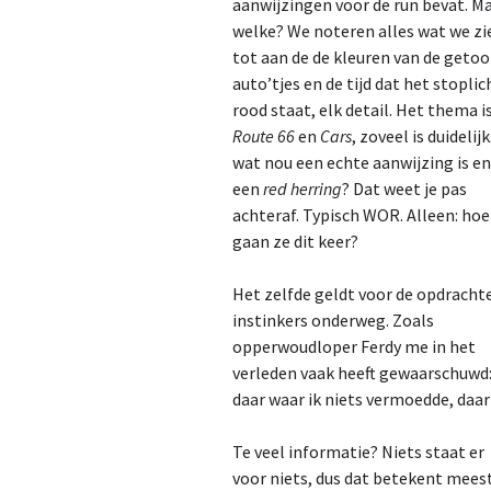
aanwijzingen voor de run bevat. Ma
welke? We noteren alles wat we zi
2023
tot aan de de kleuren van de geto
auto’tjes en de tijd dat het stoplic
2024
rood staat, elk detail. Het thema i
2025
Route 66
en
Cars
, zoveel is duidelij
wat nou een echte aanwijzing is e
2026
een
red herring
? Dat weet je pas
achteraf. Typisch WOR. Alleen: hoe
gaan ze dit keer?
Het zelfde geldt voor de opdracht
instinkers onderweg. Zoals
opperwoudloper Ferdy me in het
verleden vaak heeft gewaarschuwd: 
daar waar ik niets vermoedde, daar
Te veel informatie? Niets staat er
voor niets, dus dat betekent mees