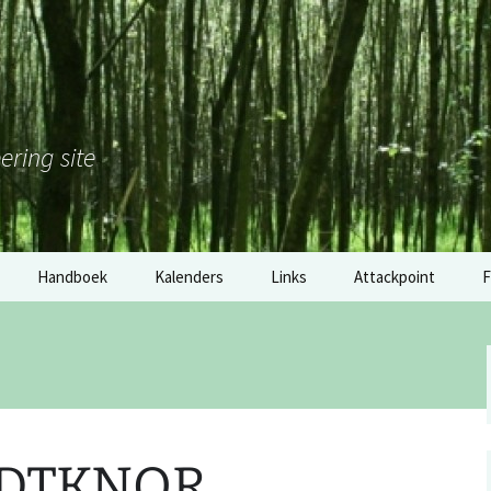
ering site
Handboek
Kalenders
Links
Attackpoint
F
Nederland
Gouden Klomp 2017: de
M
tussenstand
België
H
Software
Duitsland
2
Materiaal
DTKNOR
RSS: wedstrijdkalender
E
Nederland
overige links
o