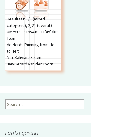
Compass
omaar een filmpje
RouteGadget
Kleding en andere
O-wiki
Garmin Forerunner 305
materialen
Moscow 2L Compass
Resultaat: 1/7 (mixed
categorie), 2/21 (overall)
World of O
06:25:00
,
31954 m
,
11'45"/km
Team
Scientific Journal of
de Nerds Running from Hot
Orienteering
to Her:
Mini Kalivianakis en
Jan-Gerard van der Toorn
Search
for:
Laatst gerend: