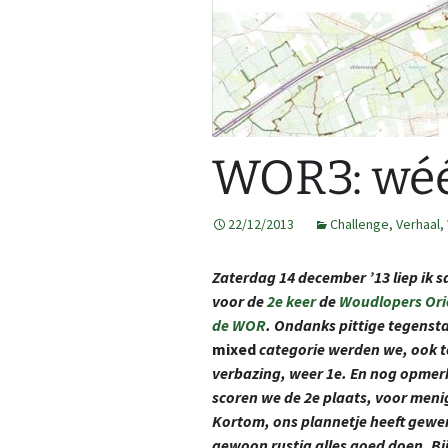
2013
GPS tracks
2014
Route op kaart
2015
Kaarten maken
Map
WOR3: wéér
2016
Kaarten op 3DRerun
Cre
Al 
Fea
3DR
2017
22/12/2013
Challenge
,
Verhaal
Ope
2DR
,
2018
Zaterdag 14 december ’13 liep ik 
2019
voor de
2e keer
de
Woudlopers Ori
de WOR
. Ondanks pittige tegensta
2020
mixed
categorie
werden we, ook t
verbazing, weer 1e. En nog opmerke
2021
scoren we de 2e plaats, voor meni
Kortom, ons plannetje heeft gewer
2022
gewoon rustig alles goed doen. Bi