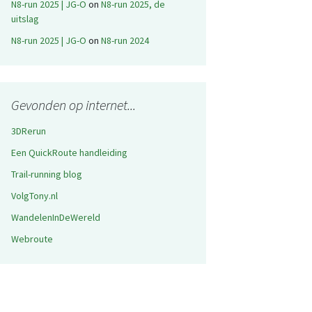
N8-run 2025 | JG-O
on
N8-run 2025, de
uitslag
N8-run 2025 | JG-O
on
N8-run 2024
Gevonden op internet...
3DRerun
Een QuickRoute handleiding
Trail-running blog
VolgTony.nl
WandelenInDeWereld
Webroute