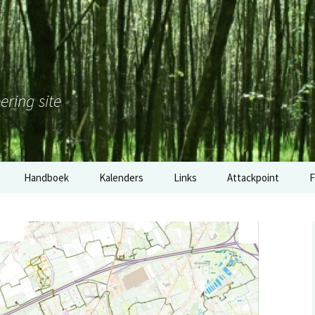
ering site
Handboek
Kalenders
Links
Attackpoint
F
Nederland
Gouden Klomp 2017: de
M
tussenstand
België
H
Software
Duitsland
2
Materiaal
RSS: wedstrijdkalender
E
Nederland
overige links
o