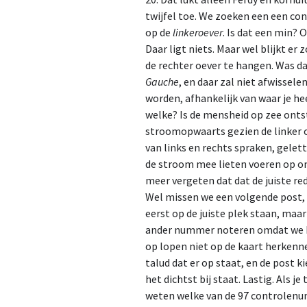
twijfel toe. We zoeken een een c
op de
linkeroever
. Is dat een min?
Daar ligt niets. Maar wel blijkt e
de rechter oever te hangen. Was daa
Gauche
, en daar zal niet afwissel
worden, afhankelijk van waar je he
welke? Is de mensheid op zee ont
stroomopwaarts gezien de linker o
van links en rechts spraken, gele
de stroom mee lieten voeren op ons
meer vergeten dat dat de juiste re
Wel missen we een volgende post,
eerst op de juiste plek staan, maa
ander nummer noteren omdat we 
op lopen niet op de kaart herkenn
talud dat er op staat, en de post k
het dichtst bij staat. Lastig. Als je
weten welke van de 97 controlenu