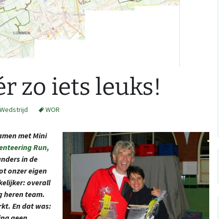
RSS: wedstrijdkalender
z
België
.ical kalender integratie
studio
Evenementen met
 zo iets leuks!
ating a Catching
mijn kaarten op
kinder-O, België
tures map file
erun
Evenementen met
n Orienteering
erun: autOanalysis
Wedstrijd
WOR
kinder-O: NL
samen met Mini
enteering Run,
nders in de
ot onzer eigen
lijker: overall
g heren team.
kt. En dat was:
jna geen