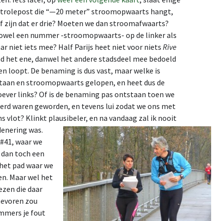
ontrolepost die “—20 meter” stroomopwaarts hangt,
 Of zijn dat er drie? Moeten we dan stroomafwaarts?
r zowel een nummer -stroomopwaarts- op de linker als
r niet iets mee? Half Parijs heet niet voor niets
Rive
end het ene, danwel het andere stadsdeel mee bedoeld
en loopt. De benaming is dus vast, maar welke is
staan en stroomopwaarts gelopen, en heet dus de
ever links? Of is de benaming pas ontstaan toen we
tterd waren geworden, en tevens lui zodat we ons met
 vlot? Klinkt plausibeler, en na vandaag zal ik nooit
denering was.
 #41, waar we
r dan toch een
het pad waar we
en. Maar wel het
iezen die daar
 tevoren zou
mmers je fout