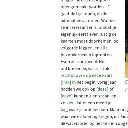
opengemaakt worden…”
gaat de tijd lopen, en de
adrenaline stromen. Wat des
te interessanter is, omdat je
eigenlijk eerst even rustig de
kaarten moet doornemen, op
volgorde leggen, en alle
bijzonderheden inprenten.
Even als voorbeeld: Het
ontbrekende, witte, stuk
rechtsboven op deze kaart
G
[link]
in het begin, vorig jaar,
hadden we ook op
[deze]
of
d
[deze]
kunnen zien staan, en
zo zien dat er een meertje
lag, waar je omheen kon. Maar ong
waar we de
briefing
kregen, uit. Go
de watertoren op het terrein opge