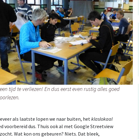
een tijd te verliezen! En dus eerst even rustig alles goed
oorlezen.
eveer als laatste lopen we naar buiten, het
klaslokaal
ed voorbereid dus. Thuis ook al met Google Streetview
zocht. Wat kon ons gebeuren? Niets. Dat bleek,