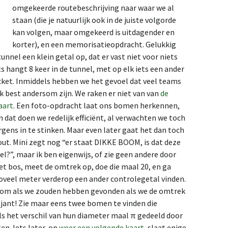
omgekeerde routebeschrijving naar waar we al
staan (die je natuurlijk ook in de juiste volgorde
kan volgen, maar omgekeerd is uitdagender en
korter), en een memorisatieopdracht. Gelukkig
tunnel een klein getal op, dat er vast niet voor niets
ets hangt 8 keer in de tunnel, met op elk iets een ander
ket. Inmiddels hebben we het gevoel dat veel teams
k best andersom zijn. We raken er niet van van
de
aart
.
Een foto-opdracht laat ons bomen herkennen,
n dat doen we redelijk efficiënt, al verwachten we toch
rgens in te stinken. Maar even later gaat het dan toch
out. Mini zegt nog “er staat DIKKE BOOM, is dat deze
el?”, maar ik ben eigenwijs, of zie geen andere door
et bos, meet de omtrek op, doe die maal 20, en ga
oveel meter verderop een ander controlegetal vinden.
oom als we zouden hebben gevonden als we de omtrek
ljant! Zie maar eens twee bomen te vinden die
ls het verschil van hun diameter maal π gedeeld door
en. Iets later, op
weer een volgende kaart
, slaat enige