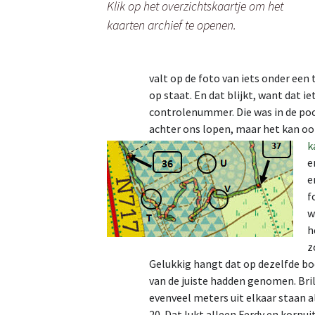
Klik op het overzichtskaartje om het
kaarten archief te openen.
valt op de foto van iets onder een 
op staat. En dat blijkt, want dat i
controlenummer. Die was in de poc
achter ons lopen, maar het kan oo
k
e
e
f
w
h
z
Gelukkig hangt dat op dezelfde b
van de juiste hadden genomen. Bri
evenveel meters uit elkaar staan a
20. Dat lukt alleen Ferdy en kornuit