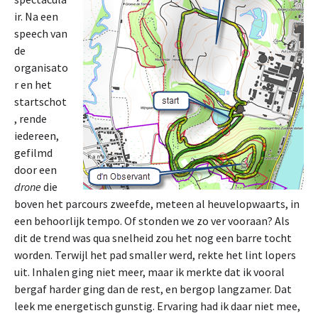
ir. Na een
speech van
de
organisato
r en het
startschot
, rende
iedereen,
gefilmd
door een
drone
die
boven het parcours zweefde, meteen al heuvelopwaarts, in
een behoorlijk tempo. Of stonden we zo ver vooraan? Als
dit de trend was qua snelheid zou het nog een barre tocht
worden. Terwijl het pad smaller werd, rekte het lint lopers
uit. Inhalen ging niet meer, maar ik merkte dat ik vooral
bergaf harder ging dan de rest, en bergop langzamer. Dat
leek me energetisch gunstig. Ervaring had ik daar niet mee,