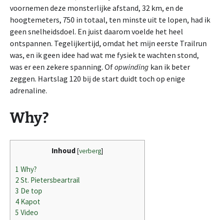
voornemen deze monsterlijke afstand, 32 km, en de
hoogtemeters, 750 in totaal, ten minste uit te lopen, had ik
geen snelheidsdoel. En juist daarom voelde het heel
ontspannen. Tegelijkertijd, omdat het mijn eerste Trailrun
was, en ik geen idee had wat me fysiek te wachten stond,
was er een zekere spanning. Of
opwinding
kan ik beter
zeggen. Hartslag 120 bij de start duidt toch op enige
adrenaline.
Why?
Inhoud
[
verberg
]
1
Why?
2
St. Pietersbeartrail
3
De top
4
Kapot
5
Video