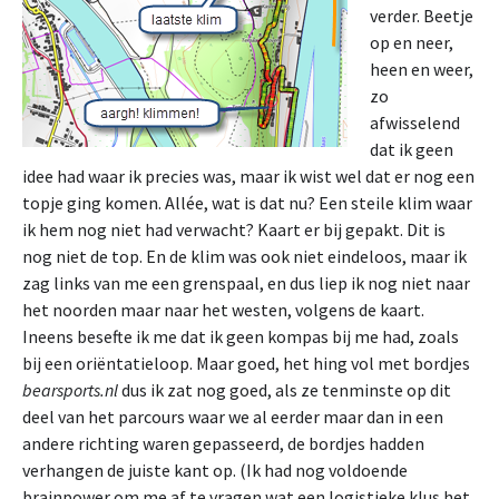
verder. Beetje
op en neer,
heen en weer,
zo
afwisselend
dat ik geen
idee had waar ik precies was, maar ik wist wel dat er nog een
topje ging komen. Allée, wat is dat nu? Een steile klim waar
ik hem nog niet had verwacht? Kaart er bij gepakt. Dit is
nog niet de top. En de klim was ook niet eindeloos, maar ik
zag links van me een grenspaal, en dus liep ik nog niet naar
het noorden maar naar het westen, volgens de kaart.
Ineens besefte ik me dat ik geen kompas bij me had, zoals
bij een oriëntatieloop. Maar goed, het hing vol met bordjes
bearsports.nl
dus ik zat nog goed, als ze tenminste op dit
deel van het parcours waar we al eerder maar dan in een
andere richting waren gepasseerd, de bordjes hadden
verhangen de juiste kant op. (Ik had nog voldoende
brainpower om me af te vragen wat een logistieke klus het