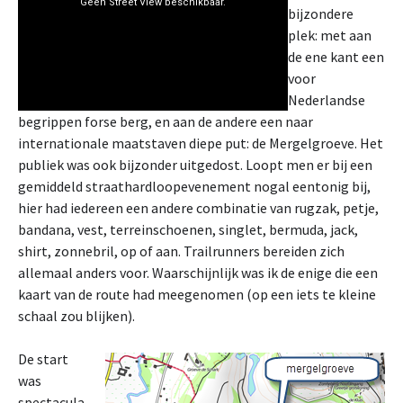
bijzondere
plek: met aan
de ene kant een
voor
Nederlandse
begrippen forse berg, en aan de andere een naar
internationale maatstaven diepe put: de Mergelgroeve. Het
publiek was ook bijzonder uitgedost. Loopt men er bij een
gemiddeld straathardloopevenement nogal eentonig bij,
hier had iedereen een andere combinatie van rugzak, petje,
bandana, vest, terreinschoenen, singlet, bermuda, jack,
shirt, zonnebril, op of aan. Trailrunners bereiden zich
allemaal anders voor. Waarschijnlijk was ik de enige die een
kaart van de route had meegenomen (op een iets te kleine
schaal zou blijken).
De start
was
spectacula