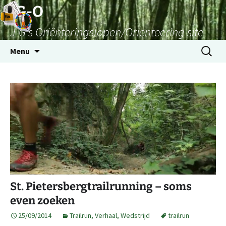
Skip
JG-O
to
J-G's Oriënteringslopen/Orienteering site
content
Search
Menu
for:
St. Pietersbergtrailrunning – soms
even zoeken
25/09/2014
Trailrun
,
Verhaal
,
Wedstrijd
trailrun