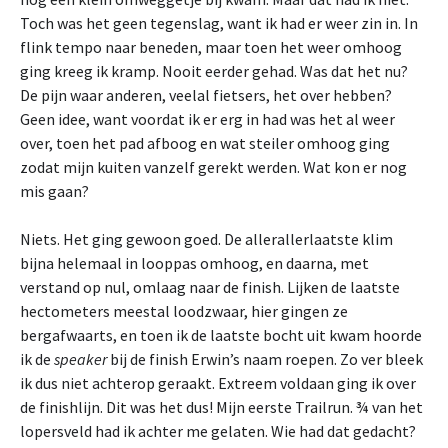
Toch was het geen tegenslag, want ik had er weer zin in. In
flink tempo naar beneden, maar toen het weer omhoog
ging kreeg ik kramp. Nooit eerder gehad. Was dat het nu?
De pijn waar anderen, veelal fietsers, het over hebben?
Geen idee, want voordat ik er erg in had was het al weer
over, toen het pad afboog en wat steiler omhoog ging
zodat mijn kuiten vanzelf gerekt werden. Wat kon er nog
mis gaan?
Niets. Het ging gewoon goed. De allerallerlaatste klim
bijna helemaal in looppas omhoog, en daarna, met
verstand op nul, omlaag naar de finish. Lijken de laatste
hectometers meestal loodzwaar, hier gingen ze
bergafwaarts, en toen ik de laatste bocht uit kwam hoorde
ik de
speaker
bij de finish Erwin’s naam roepen. Zo ver bleek
ik dus niet achterop geraakt. Extreem voldaan ging ik over
de finishlijn. Dit was het dus! Mijn eerste Trailrun. ¾ van het
lopersveld had ik achter me gelaten. Wie had dat gedacht?