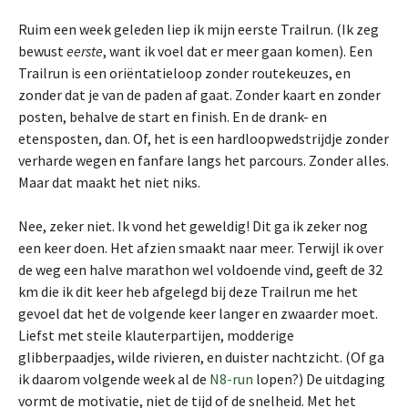
Ruim een week geleden liep ik mijn eerste Trailrun. (Ik zeg
bewust
eerste
, want ik voel dat er meer gaan komen). Een
Trailrun is een oriëntatieloop zonder routekeuzes, en
zonder dat je van de paden af gaat. Zonder kaart en zonder
posten, behalve de start en finish. En de drank- en
etensposten, dan. Of, het is een hardloopwedstrijdje zonder
verharde wegen en fanfare langs het parcours. Zonder alles.
Maar dat maakt het niet niks.
Nee, zeker niet. Ik vond het geweldig! Dit ga ik zeker nog
een keer doen. Het afzien smaakt naar meer. Terwijl ik over
de weg een halve marathon wel voldoende vind, geeft de 32
km die ik dit keer heb afgelegd bij deze Trailrun me het
gevoel dat het de volgende keer langer en zwaarder moet.
Liefst met steile klauterpartijen, modderige
glibberpaadjes, wilde rivieren, en duister nachtzicht. (Of ga
ik daarom volgende week al de
N8-run
lopen?) De uitdaging
vormt de motivatie, niet de tijd of de snelheid. Met het