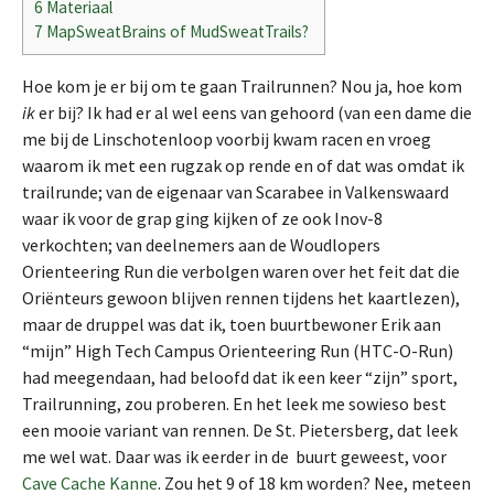
6
Materiaal
7
MapSweatBrains of MudSweatTrails?
Hoe kom je er bij om te gaan Trailrunnen? Nou ja, hoe kom
ik
er bij? Ik had er al wel eens van gehoord (van een dame die
me bij de Linschotenloop voorbij kwam racen en vroeg
waarom ik met een rugzak op rende en of dat was omdat ik
trailrunde; van de eigenaar van Scarabee in Valkenswaard
waar ik voor de grap ging kijken of ze ook Inov-8
verkochten; van deelnemers aan de Woudlopers
Orienteering Run die verbolgen waren over het feit dat die
Oriënteurs gewoon blijven rennen tijdens het kaartlezen),
maar de druppel was dat ik, toen buurtbewoner Erik aan
“mijn” High Tech Campus Orienteering Run (HTC-O-Run)
had meegendaan, had beloofd dat ik een keer “zijn” sport,
Trailrunning, zou proberen. En het leek me sowieso best
een mooie variant van rennen. De St. Pietersberg, dat leek
me wel wat. Daar was ik eerder in de buurt geweest, voor
Cave Cache Kanne
. Zou het 9 of 18 km worden? Nee, meteen