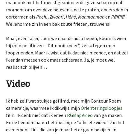
maar ook niet het meest geanimeerde gezelschap op dat
moment om over deze belevenis na te praten, anders dan in
oertermen als
Poeh!
,
Zwaar!
,
Hèhè
,
Manmanman
en
Pffffffff
.
Wel enorme zin in een bak zoute frieten, trouwens!
Maar, even later, toen we naar de auto liepen, kwam ik weer
bij mijn positieven. “Dit nooit meer”, zei ik tegen mijn
loopvrienden. Maar ik wist dat ik dat niet meende, en dat zei
ik er dan meteen ook maar achteraan. Ja, je moet wel
realistisch blijven…
Video
Ik heb zelf wat stukjes gefilmd, met mijn Contour Roam
camera’tje, waarmee ik dikwijls mijn
Orienteringsloopjes
film. Ik denk niet dat ik er een
RGMapVideo
van ga maken.
En de beelden halen het niet bij de “officiële video” van het
evenement. Dus die kan je maar beter gaan bekijken in