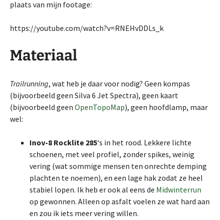
plaats van mijn footage:
https://youtube.com/watch?v=RNEHvDDLs_k
Materiaal
Trailrunning
, wat heb je daar voor nodig? Geen kompas
(bijvoorbeeld geen Silva 6 Jet Spectra), geen kaart
(bijvoorbeeld geen
OpenTopoMap
), geen hoofdlamp, maar
wel:
Inov-8 Rocklite 285
‘s in het rood. Lekkere lichte
schoenen, met veel profiel, zonder spikes, weinig
vering (wat sommige mensen ten onrechte demping
plachten te noemen), en een lage hak zodat ze heel
stabiel lopen. Ik heb er ook al eens de
Midwinterrun
op gewonnen. Alleen op asfalt voelen ze wat hard aan
en zou ik iets meer vering
willen.