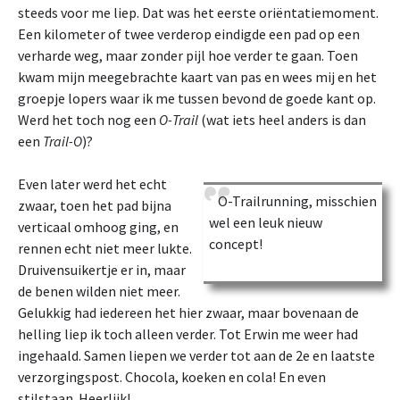
steeds voor me liep. Dat was het eerste oriëntatiemoment.
Een kilometer of twee verderop eindigde een pad op een
verharde weg, maar zonder pijl hoe verder te gaan. Toen
kwam mijn meegebrachte kaart van pas en wees mij en het
groepje lopers waar ik me tussen bevond de goede kant op.
Werd het toch nog een
O-Trail
(wat iets heel anders is dan
een
Trail-O
)?
Even later werd het echt
O-Trailrunning, misschien
zwaar, toen het pad bijna
wel een leuk nieuw
verticaal omhoog ging, en
concept!
rennen echt niet meer lukte.
Druivensuikertje er in, maar
de benen wilden niet meer.
Gelukkig had iedereen het hier zwaar, maar bovenaan de
helling liep ik toch alleen verder. Tot Erwin me weer had
ingehaald. Samen liepen we verder tot aan de 2e en laatste
verzorgingspost. Chocola, koeken en cola! En even
stilstaan. Heerlijk!