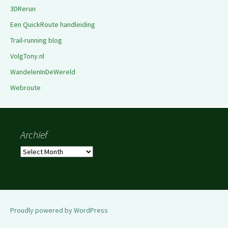
3DRerun
Een QuickRoute handleiding
Trail-running blog
VolgTony.nl
WandelenInDeWereld
Webroute
Archief
Archief
Proudly powered by WordPress