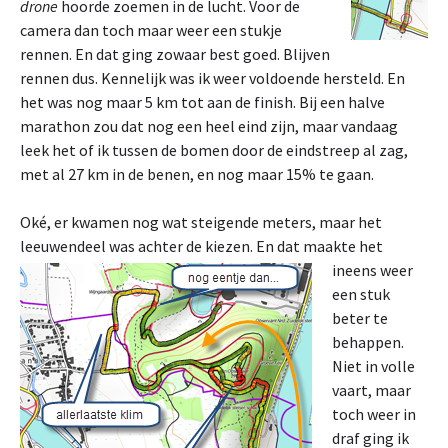
drone
hoorde zoemen in de lucht. Voor de
camera dan toch maar weer een stukje
rennen. En dat ging zowaar best goed. Blijven
rennen dus. Kennelijk was ik weer voldoende hersteld. En
het was nog maar 5 km tot aan de finish. Bij een halve
marathon zou dat nog een heel eind zijn, maar vandaag
leek het of ik tussen de bomen door de eindstreep al zag,
met al 27 km in de benen, en nog maar 15% te gaan.
Oké, er kwamen nog wat steigende meters, maar het
leeuwendeel was achter de kiezen.
En dat maakte het
ineens weer
een stuk
beter te
behappen.
Niet in volle
vaart, maar
toch weer in
draf ging ik