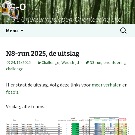
Skip
JG-O
to
J-G's Oriënteringslopen/Orienteering site
content
Search
Menu
for:
N8-run 2025, de uitslag
24/11/2025
Challenge
,
Wedstrijd
N8-run
,
orienteering
challenge
Hier staat de uitslag. Volg deze links voor
meer verhalen
en
foto’s
.
Vrijdag, alle teams: