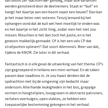
van boom zei -dachten we- genoeg, maar alle varianten
werden genoteerd door de deelnemers. Staat er “kuil” en
hangt het kaartje aan een boom naast een heuvel? Dan kan
je het maar beter niet noteren. Tenzij iemand bij het
ophangen vond dat de kuil wel heel moeilijk te vinden was
en het kaartje in het zicht hing, zodat men het niet zou
missen. Misschien is het dan toch het juiste, en is het
gewoon makkelijk gemaakt. Of is het een vals CP dat
strafpunten oplevert? Dat soort dilemma’s. Meer van dat,
tijdens de KNOR. Zie later in dit verhaal.
Fantastisch is in elk geval de uitwerking van het thema. CP’s
zijn gegroepeerd in telkens een mini-verhaal. En de taken
passen daar naadloos in. Je zou haast denken dat de
opdrachten niet bij de omgeving zijn bedacht maar
andersom. Allerhande leukigheden in het bos, grappige
vormen in hoogtelijnen, loopgraven in abstracte patronen,
verlaten voertuigen, open vlaktes, ze hebben een
toepasselijke bestemming gekregen in het verhaal.