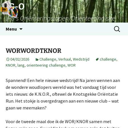
Skip
JG-O
to
J-G's Oriënteringslopen/Orienteering site
content
Search
Menu
for:
WORWORDTKNOR
04/02/2026
Challenge
,
Verhaal
,
Wedstrijd
challenge
,
KNOR
,
lang
,
orienteering challenge
,
WOR
Spannend! Een hele nieuwe wedstrijd! Na jaren wennen aan
de wondere woudlopers wereld was het vandaag tijd voor
iets nieuws: de K.N.O.R., oftewel de Knotsgekke Oriëntatie
Run. Het stokje is overgedragen aan een nieuwe club – wat
gaan we meemaken?
Voor de tweede maal doe ik de WOR/KNOR samen met