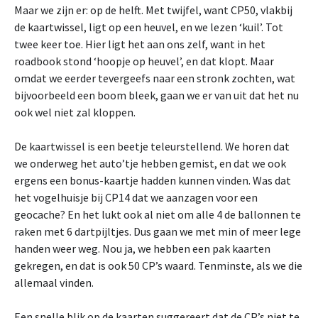
Maar we zijn er: op de helft. Met twijfel, want CP50, vlakbij
de kaartwissel, ligt op een heuvel, en we lezen ‘kuil’. Tot
twee keer toe. Hier ligt het aan ons zelf, want in het
roadbook stond ‘hoopje op heuvel’, en dat klopt. Maar
omdat we eerder tevergeefs naar een stronk zochten, wat
bijvoorbeeld een boom bleek, gaan we er van uit dat het nu
ook wel niet zal kloppen.
De kaartwissel is een beetje teleurstellend. We horen dat
we onderweg het auto’tje hebben gemist, en dat we ook
ergens een bonus-kaartje hadden kunnen vinden. Was dat
het vogelhuisje bij CP14 dat we aanzagen voor een
geocache? En het lukt ook al niet om alle 4 de ballonnen te
raken met 6 dartpijltjes. Dus gaan we met min of meer lege
handen weer weg. Nou ja, we hebben een pak kaarten
gekregen, en dat is ook 50 CP’s waard. Tenminste, als we die
allemaal vinden.
Een snelle blik op de kaarten suggereert dat de CP’s niet te