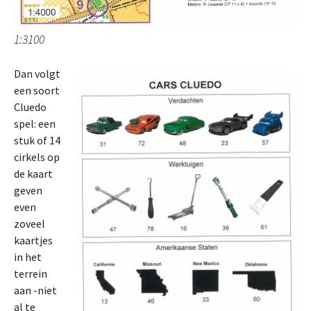
1:3100
Dan volgt
een soort
Cluedo
spel: een
stuk of 14
cirkels op
de kaart
geven
even
zoveel
kaartjes
in het
terrein
aan -niet
al te