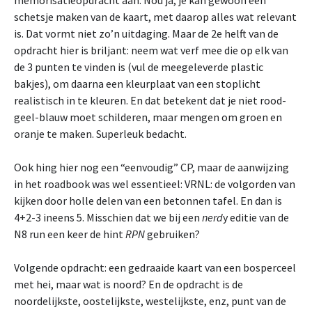
memorisatieopdracht aan. Nou ja, je kan gewoon een
schetsje maken van de kaart, met daarop alles wat relevant
is. Dat vormt niet zo’n uitdaging. Maar de 2e helft van de
opdracht hier is briljant: neem wat verf mee die op elk van
de 3 punten te vinden is (vul de meegeleverde plastic
bakjes), om daarna een kleurplaat van een stoplicht
realistisch in te kleuren. En dat betekent dat je niet rood-
geel-blauw moet schilderen, maar mengen om groen en
oranje te maken. Superleuk bedacht.
Ook hing hier nog een “eenvoudig” CP, maar de aanwijzing
in het roadbook was wel essentieel: VRNL: de volgorden van
kijken door holle delen van een betonnen tafel. En dan is
4+2-3 ineens 5. Misschien dat we bij een
nerd
y editie van de
N8 run een keer de hint
RPN
gebruiken?
Volgende opdracht: een gedraaide kaart van een bosperceel
met hei, maar wat is noord? En de opdracht is de
noordelijkste, oostelijkste, westelijkste, enz, punt van de