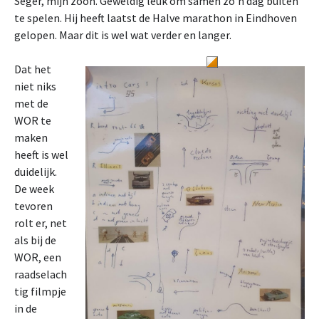
Seger, mijn zoon. Geweldig leuk om samen zo’n dag buiten
te spelen. Hij heeft laatst de Halve marathon in Eindhoven
gelopen. Maar dit is wel wat verder en langer.
Dat het
niet niks
met de
WOR te
maken
heeft is wel
duidelijk.
De week
tevoren
rolt er, net
als bij de
WOR, een
raadselach
tig filmpje
in de