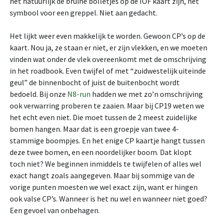
het natuurlijk de bruine bolletjes op de IOF kaart zijn, het
symbool voor een greppel. Niet aan gedacht.
Het lijkt weer even makkelijk te worden. Gewoon CP’s op de
kaart. Nou ja, ze staan er niet, er zijn vlekken, en we moeten
vinden wat onder de vlek overeenkomt met de omschrijving
in het roadbook. Even twijfel of met “zuidwestelijk uiteinde
geul” de binnenbocht of juist de buitenbocht wordt
bedoeld. Bij onze
N8-run
hadden we met zo’n omschrijving
ook verwarring proberen te zaaien. Maar bij CP19 weten we
het echt even niet. Die moet tussen de 2 meest zuidelijke
bomen hangen. Maar dat is een groepje van twee 4-
stammige boompjes. En het enige CP kaartje hangt tussen
deze twee bomen, en een noordelijker boom. Dat klopt
toch niet? We beginnen inmiddels te twijfelen of alles wel
exact hangt zoals aangegeven. Maar bij sommige van de
vorige punten moesten we wel exact zijn, want er hingen
ook valse CP’s. Wanneer is het nu wel en wanneer niet goed?
Een gevoel van onbehagen.