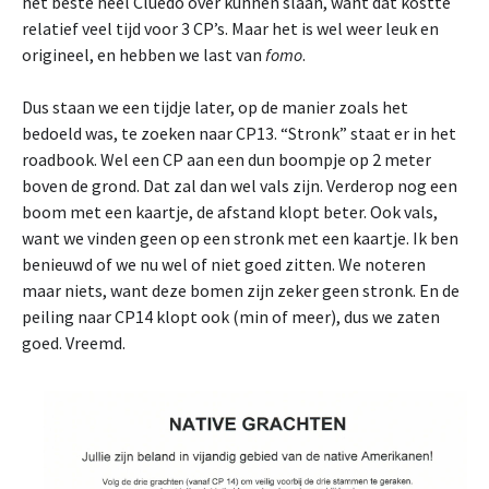
het beste heel Cluedo over kunnen slaan, want dat kostte
relatief veel tijd voor 3 CP’s. Maar het is wel weer leuk en
origineel, en hebben we last van
fomo
.
Dus staan we een tijdje later, op de manier zoals het
bedoeld was, te zoeken naar CP13. “Stronk” staat er in het
roadbook. Wel een CP aan een dun boompje op 2 meter
boven de grond. Dat zal dan wel vals zijn. Verderop nog een
boom met een kaartje, de afstand klopt beter. Ook vals,
want we vinden geen op een stronk met een kaartje. Ik ben
benieuwd of we nu wel of niet goed zitten. We noteren
maar niets, want deze bomen zijn zeker geen stronk. En de
peiling naar CP14 klopt ook (min of meer), dus we zaten
goed. Vreemd.