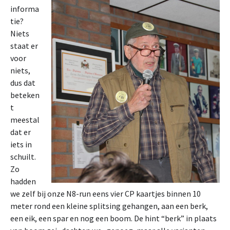
informa
tie?
Niets
staat er
voor
niets,
dus dat
beteken
t
meestal
dat er
iets in
schuilt.
Zo
hadden
we zelf bij onze N8-run eens vier CP kaartjes binnen 10
meter rond een kleine splitsing gehangen, aan een berk,
een eik, een spar en nog een boom. De hint “berk” in plaats