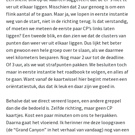
ver uit elkaar liggen. Misschien dat 2 uur genoeg is om een
flink aantal af te gaan. Maar ja, we lopen in eerste instantie
weg van de start, niet in de richting terug. Is dat verstandig,
of moeten we meteen de eerste paar CP’s links laten
liggen? Een tweede blik, en dan zien we dat de clusters van
punten dan weer ver uit elkaar liggen. Dus lijkt het beter
om gewoon een hele groep over te slaan, als we daarmee
veel kilometers besparen. Nog maar 2 uur tot de deadline.
Of 3 uur, als we wat strafpunten pakken. We besluiten toch
maar in eerste instantie het roadbook te volgen, en alles af
te gaan. Want vanaf de kaartwissel hier begint meteen een
oriëntatiestuk, dus dat ik leuk en daar zijn we goed in.
Behalve dat we direct vereerd lopen, een andere greppel
dan die die bedoeld is. Zelfde richting, maar geen CP
kaartjes. Kost een paar minuten om ons te herpakken.
Daarna gaat het vloeiend. Ik herinner me deze loopgraven
(de “Grand Canyon” in het verhaal van vandaag) nog van een