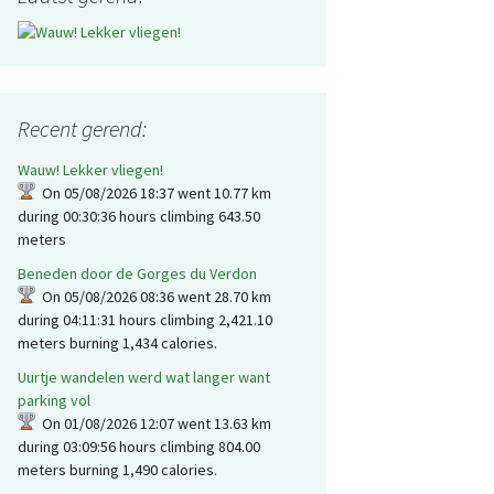
Compass
omaar een filmpje
RouteGadget
Kleding en andere
O-wiki
Garmin Forerunner 305
materialen
Moscow 2L Compass
World of O
Recent gerend:
Scientific Journal of
Orienteering
Wauw! Lekker vliegen!
On 05/08/2026 18:37 went 10.77 km
during 00:30:36 hours climbing 643.50
meters
Beneden door de Gorges du Verdon
On 05/08/2026 08:36 went 28.70 km
during 04:11:31 hours climbing 2,421.10
meters burning 1,434 calories.
Uurtje wandelen werd wat langer want
parking vol
On 01/08/2026 12:07 went 13.63 km
during 03:09:56 hours climbing 804.00
meters burning 1,490 calories.