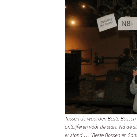
Tussen de woorden Beste Bossen e
ontcijferen vóór de start. Ná de s
er stond … “Beste Bossen en Sons