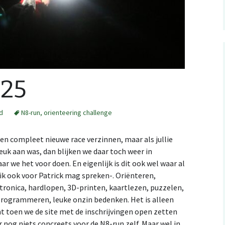
RSS: wedstrijdkalender
z
België
.ical kalender integratie
studio
Evenementen met
025
ating a Catching
mijn kaarten op
kinder-O, België
tures map file
erun
Evenementen met
d
n Orienteering
erun: autOanalysis
N8-run
,
orienteering challenge
kinder-O: NL
een compleet nieuwe race verzinnen, maar als jullie
euk aan was, dan blijken we daar toch weer in
r we het voor doen. En eigenlijk is dit ook wel waar al
k ook voor Patrick mag spreken-. Oriënteren,
tronica, hardlopen, 3D-printen, kaartlezen, puzzelen,
programmeren, leuke onzin bedenken. Het is alleen
t toen we de site met de inschrijvingen open zetten
nog niets concreets voor de N8-run zelf. Maar wel in