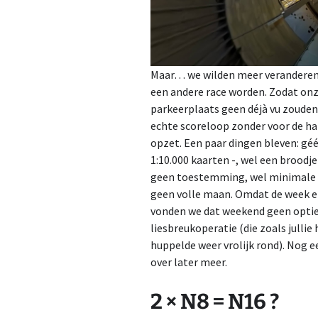
Maar… we wilden meer veranderen 
een andere race worden. Zodat onze
parkeerplaats geen déjà vu zouden
echte scoreloop zonder voor de ha
opzet. Een paar dingen bleven: gé
1:10.000 kaarten -, wel een brood
geen toestemming, wel minimale ho
geen volle maan. Omdat de week e
vonden we dat weekend geen optie.
liesbreukoperatie (die zoals julli
huppelde weer vrolijk rond). Nog e
over later meer.
2 × N8 = N16 ?