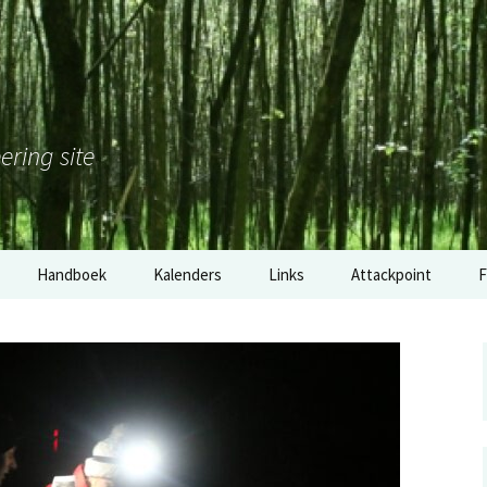
ering site
Handboek
Kalenders
Links
Attackpoint
F
Nederland
Gouden Klomp 2017: de
M
tussenstand
België
H
Software
Duitsland
2
Materiaal
RSS: wedstrijdkalender
E
Nederland
overige links
o