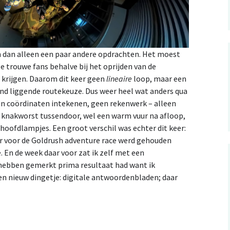
dan alleen een paar andere opdrachten. Het moest
 trouwe fans behalve bij het oprijden van de
 krijgen. Daarom dit keer geen
lineaire
loop, maar een
nd liggende routekeuze. Dus weer heel wat anders qua
én coördinaten intekenen, geen rekenwerk – alleen
je knakworst tussendoor, wel een warm vuur na afloop,
ofdlampjes. Een groot verschil was echter dit keer:
r voor de Goldrush adventure race werd gehouden
 En de week daar voor zat ik zelf met een
e hebben gemerkt prima resultaat had want ik
en nieuw dingetje: digitale antwoordenbladen; daar