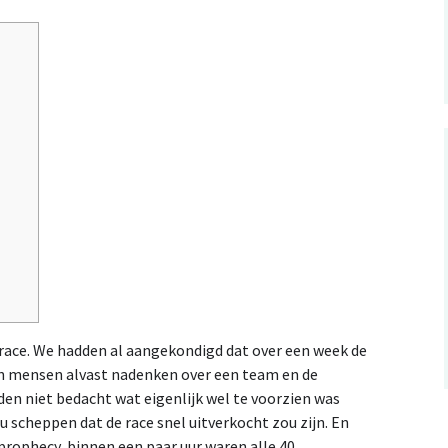
n race. We hadden al aangekondigd dat over een week de
en mensen alvast nadenken over een team en de
en niet bedacht wat eigenlijk wel te voorzien was
u scheppen dat de race snel uitverkocht zou zijn. En
 prophecy, binnen een paar uur waren alle 40