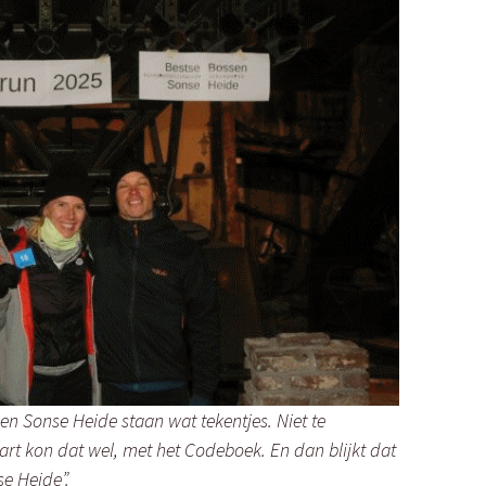
n Sonse Heide staan wat tekentjes. Niet te
tart kon dat wel, met het Codeboek. En dan blijkt dat
e Heide”.