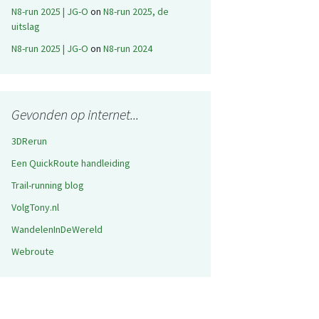
N8-run 2025 | JG-O
on
N8-run 2025, de
uitslag
N8-run 2025 | JG-O
on
N8-run 2024
Gevonden op internet...
3DRerun
Een QuickRoute handleiding
Trail-running blog
VolgTony.nl
WandelenInDeWereld
Webroute