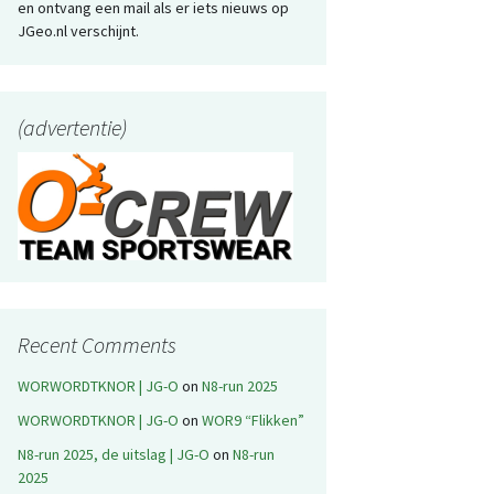
en ontvang een mail als er iets nieuws op
JGeo.nl verschijnt.
(advertentie)
Recent Comments
WORWORDTKNOR | JG-O
on
N8-run 2025
WORWORDTKNOR | JG-O
on
WOR9 “Flikken”
N8-run 2025, de uitslag | JG-O
on
N8-run
2025