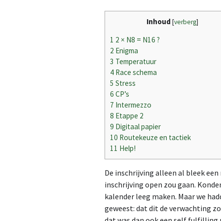
Inhoud
[
verberg
]
1
2 × N8 = N16 ?
2
Enigma
3
Temperatuur
4
Race schema
5
Stress
6
CP’s
7
Intermezzo
8
Etappe 2
9
Digitaal papier
10
Routekeuze en tactiek
11
Help!
De inschrijving alleen al bleek ee
inschrijving open zou gaan. Kond
kalender leeg maken. Maar we hadd
geweest: dat dit de verwachting zo
dat was dan ook een self fulfilling