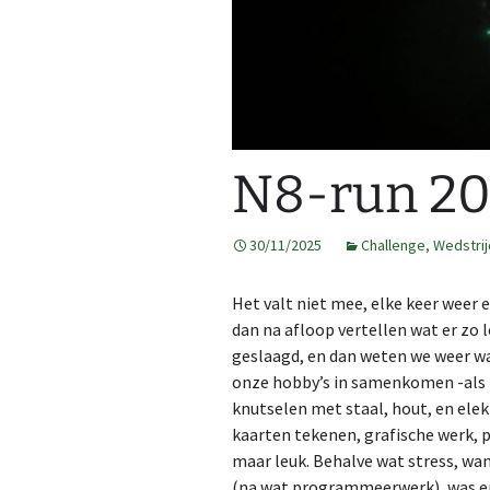
2013
GPS tracks
2014
Route op kaart
2015
Kaarten maken
Map
N8-run 2
2016
Kaarten op 3DRerun
Cre
Al 
Fea
3DR
2017
30/11/2025
Challenge
,
Wedstrij
Ope
2DR
2018
Het valt niet mee, elke keer weer 
2019
dan na afloop vertellen wat er zo l
geslaagd, en dan weten we weer waa
2020
onze hobby’s in samenkomen -als i
knutselen met staal, hout, en elek
2021
kaarten tekenen, grafische werk, 
maar leuk. Behalve wat stress, wan
2022
(na wat programmeerwerk), was er 