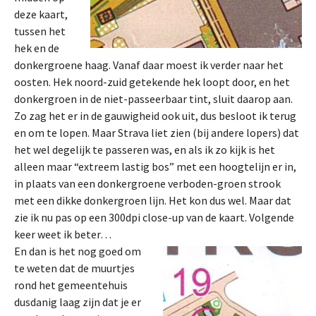
deze kaart,
tussen het
hek en de
donkergroene haag. Vanaf daar moest ik verder naar het
oosten. Hek noord-zuid getekende hek loopt door, en het
donkergroen in de niet-passeerbaar tint, sluit daarop aan.
Zo zag het er in de gauwigheid ook uit, dus besloot ik terug
en om te lopen. Maar Strava liet zien (bij andere lopers) dat
het wel degelijk te passeren was, en als ik zo kijk is het
alleen maar “extreem lastig bos” met een hoogtelijn er in,
in plaats van een donkergroene verboden-groen strook
met een dikke donkergroen lijn. Het kon dus wel. Maar dat
zie ik nu pas op een 300dpi close-up van de kaart. Volgende
keer weet ik beter…
En dan is het nog goed om
te weten dat de muurtjes
rond het gemeentehuis
dusdanig laag zijn dat je er