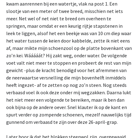
kwam aanrennen bij een watertje, vlak na post 1. Een
slootje van een meter of twee breed, misschien net iets
meer. Net wel of net niet te breed om overheen te
springen, maar omdat er een keurig rijtje stapstenen in
leek te liggen, alsof het een beekje was van 10 cm diep waar
het water tussen de keien door kabbelde, zette ik niet eens
af, maar mikte mijn schoenzool op de platte bovenkant van
zo’n kei. Wááááát? Hij zakt weg, onder water. De volgende
voet valt niet meer te stoppen en probeert de rest van mijn
gewicht -plus de kracht benodigd voor het afremmen van
de neerwaartse versnelling die mijn bovenhelft inmiddels
heeft ingezet- af te zetten op nog zo’n steen. Nog steeds
verbaasd voel ik ook deze onder mij wegzakken. Daarna lukt
het niet meer een volgende te bereiken, maar ik ben dan
ook bijna op de andere oever. Snel klauter ik op de kant en
spurt verder op zompende schoenen, mezelf nauwelijks tijd
gunnend om verbaasd te zijn over deze 26-april-grap.
Later hoor ik dat het blokken steenwol zijn, overgewaaid