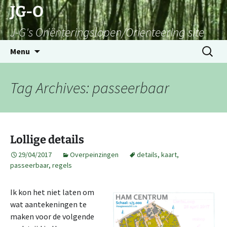
Skip
JG-O
to
J-G's Oriënteringslopen/Orienteering site
content
Search
Menu
for:
Tag Archives: passeerbaar
Lollige details
29/04/2017
Overpeinzingen
details
,
kaart
,
passeerbaar
,
regels
Ik kon het niet laten om
wat aantekeningen te
maken voor de volgende