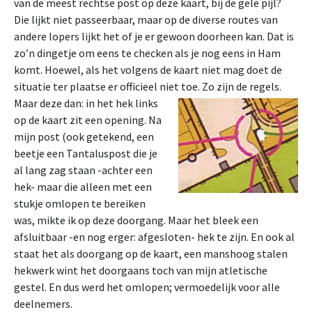
van de meest rechtse post op deze kaart, bij de gele pijl?
Die lijkt niet passeerbaar, maar op de diverse routes van
andere lopers lijkt het of je er gewoon doorheen kan. Dat is
zo’n dingetje om eens te checken als je nog eens in Ham
komt. Hoewel, als het volgens de kaart niet mag doet de
situatie ter plaatse er officieel niet toe. Zo zijn de regels.
Maar deze dan: in het hek links
op de kaart zit een opening. Na
mijn post (ook getekend, een
beetje een Tantaluspost die je
al lang zag staan -achter een
hek- maar die alleen met een
stukje omlopen te bereiken
was, mikte ik op deze doorgang. Maar het bleek een
afsluitbaar -en nog erger: afgesloten- hek te zijn. En ook al
staat het als doorgang op de kaart, een manshoog stalen
hekwerk wint het doorgaans toch van mijn atletische
gestel. En dus werd het omlopen; vermoedelijk voor alle
deelnemers.