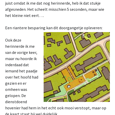
juist omdat ik me dat nog herinnerde, heb ik dat stukje
afgesneden. Het scheelt misschien 5 seconden, maar wie
het kleine niet eert….
Een riantere besparing kan dit doorgangetje opleveren:
Ook deze
herinnerde ik me
van de vorige keer,
maar nu hoorde ik
inderdaad dat
iemand het paadje
over het hoofd had
gezien en er
omheen was
gelopen. De
dienstdoend
hovenier had hem in het echt ook mooi verstopt, maar op
de kaart staat hij wel duidelijk.