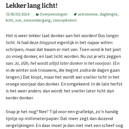
Lekker lang licht!
05/03/2014
Overpeinzingen
astronomie
,
daglengte
,
licht
,
zon
,
zonsondergang
,
zonsopkomst
Het is weer lekker laat donker aan het worden! Dus langer
licht. Ik had deze
blogpost
eigenlijk in het najaar willen
schrijven, maar dat kwam er niet van. Toen vond ik het juist
zo vroeg donker, en laat licht worden. Nu zul je iets zeggen
van:
Ja, dûh, het wordt altijd later donker in het voorjaar.
(En
in de winter ook trouwens, die begint zodra de dagen gaan
lengen.) Dat klopt, maar het wordt wel sneller licht in het
vroege voorjaar dan donker. En omgekeerd. In de late herfst
is het weer anders: dan wordt het sneller later licht dan
eerder donker.
Snap je het nog? Nee? Tijd voor een grafiekje, zo’n handig
lijntje op millimeterpapier. Dat meer zegt dan duizend
vergelijkingen. En daar moet je dan niet met een scheef oog