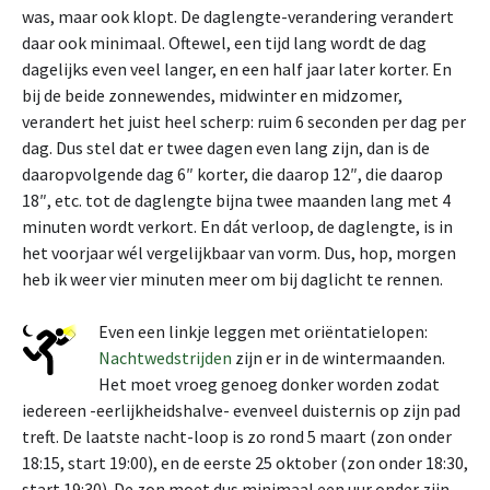
was, maar ook klopt. De daglengte-verandering verandert
daar ook minimaal. Oftewel, een tijd lang wordt de dag
dagelijks even veel langer, en een half jaar later korter. En
bij de beide zonnewendes, midwinter en midzomer,
verandert het juist heel scherp: ruim 6 seconden per dag per
dag. Dus stel dat er twee dagen even lang zijn, dan is de
daaropvolgende dag 6″ korter, die daarop 12″, die daarop
18″, etc. tot de daglengte bijna twee maanden lang met 4
minuten wordt verkort. En dát verloop, de daglengte, is in
het voorjaar wél vergelijkbaar van vorm. Dus, hop, morgen
heb ik weer vier minuten meer om bij daglicht te rennen.
Even een linkje leggen met oriëntatielopen:
Nachtwedstrijden
zijn er in de wintermaanden.
Het moet vroeg genoeg donker worden zodat
iedereen -eerlijkheidshalve- evenveel duisternis op zijn pad
treft. De laatste nacht-loop is zo rond 5 maart (zon onder
18:15, start 19:00), en de eerste 25 oktober (zon onder 18:30,
start 19:30). De zon moet dus minimaal een uur onder zijn.