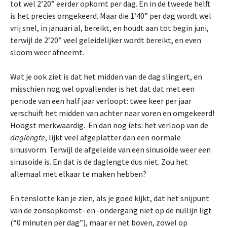
tot wel 2’20” eerder opkomt per dag. En in de tweede helft
is het precies omgekeerd. Maar die 1’40” per dag wordt wel
vrij snel, in januari al, bereikt, en houdt aan tot begin juni,
terwijl de 2’20” veel geleidelijker wordt bereikt, en even
sloom weer afneemt.
Wat je ook ziet is dat het midden van de dag slingert, en
misschien nog wel opvallender is het dat dat met een
periode van een half jaar verloopt: twee keer per jaar
verschuift het midden van achter naar voren en omgekeerd!
Hoogst merkwaardig. En dan nog iets: het verloop van de
daglengte
, lijkt veel afgeplatter dan een normale
sinusvorm. Terwijl de afgeleide van een sinusoide weer een
sinusoide is. En dat is de daglengte dus niet. Zou het
allemaal met elkaar te maken hebben?
En tenslotte kan je zien, als je goed kijkt, dat het snijpunt
van de zonsopkomst- en -ondergang niet op de nullijn ligt
(“0 minuten per dag”), maar er net boven, zowel op