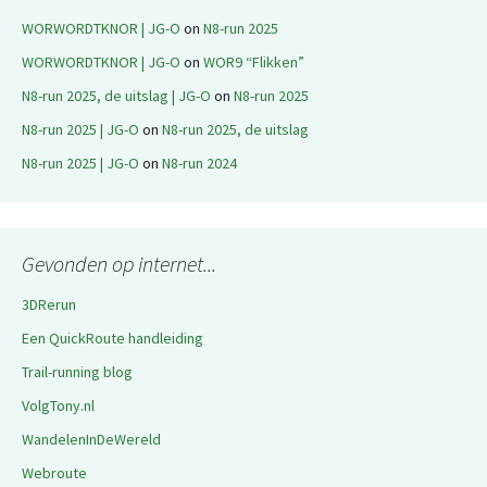
WORWORDTKNOR | JG-O
on
N8-run 2025
WORWORDTKNOR | JG-O
on
WOR9 “Flikken”
N8-run 2025, de uitslag | JG-O
on
N8-run 2025
N8-run 2025 | JG-O
on
N8-run 2025, de uitslag
N8-run 2025 | JG-O
on
N8-run 2024
Gevonden op internet...
3DRerun
Een QuickRoute handleiding
Trail-running blog
VolgTony.nl
WandelenInDeWereld
Webroute