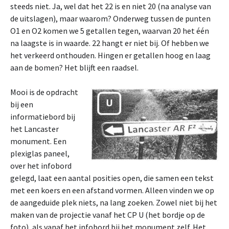
steeds niet. Ja, wel dat het 22 is en niet 20 (na analyse van
de uitslagen), maar waarom? Onderweg tussen de punten
O1 en O2 komen we 5 getallen tegen, waarvan 20 het één
na laagste is in waarde. 22 hangt er niet bij. Of hebben we
het verkeerd onthouden. Hingen er getallen hoog en laag
aan de bomen? Het blijft een raadsel.
Mooi is de
opdracht
bij een
informatiebord bij
het Lancaster
monument. Een
plexiglas paneel,
over het infobord
gelegd, laat een aantal posities open, die samen een tekst
met een koers en een afstand vormen. Alleen vinden we op
de aangeduide plek niets, na lang zoeken. Zowel niet bij het
maken van de projectie vanaf het CP U (het bordje op de
foto), als vanaf het infobord bij het monument zelf. Het