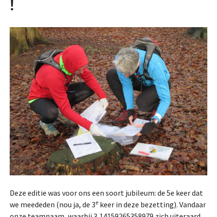
!
Deze editie was voor ons een soort jubileum: de 5e keer dat
e
we meededen (nou ja, de 3
keer in deze bezetting). Vandaar
onze teamnaam, waarbij 3,14159265358979 zich uiteraard