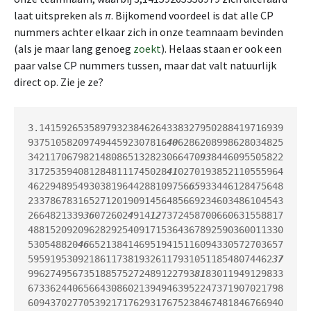
laat uitspreken als
π
. Bijkomend voordeel is dat alle CP
nummers achter elkaar zich in onze teamnaam bevinden
(als je maar lang genoeg
zoekt
). Helaas staan er ook een
paar valse CP nummers tussen, maar dat valt natuurlijk
direct op. Zie je ze?
3.14159265358979323846264338327950288419716939
9375105820974944592307816
40
6286208998628034825
3421170679821480865132823066470
93
8446095505822
3172535940812848111745028
41
0270193852110555964
46229489549303819644288109756
65
933446128475648
2337867831652712019091456485669234603486104543
2664821339
36
072602
4
914
12
7372458700660631558817
4881520920962829254091715364367892590360011330
530548820
46
65213841469519415116094330572703657
59591953092186117381932611793105118548074462
37
996274956735188575272489122793
81
83011949129833
6733624406566430860213949463952247371907021798
6094370277053921717629317675238467481846766940