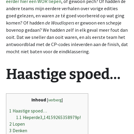
eerder hier een WOR liepen
, of gewoon pech? Of hadden de
andere teams mijn eerdere verhalen over vorige edities
goed gelezen, en waren ze té goed voorbereid op wat ging
komen? Of hadden
de Woudlopers
er gewoon een schepje
bovenop gedaan? We hadden zelf in elk geval meer fout dan
ooit. Dat we sneller dan ooit waren, en als eerste team het
antwoordblad met de CP-codes inleverden aan de finish, dat
mocht niet baten voor de eindklassering.
Haastige spoed…
Inhoud
[
verberg
]
1
Haastige spoed…
1.1
Hieperde3,14159265358979p!
2
Lopen
3
Denken