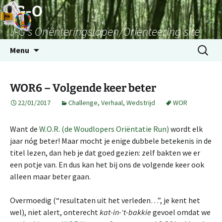
Skip
JG-O
to
J-G's Oriënteringslopen/Orienteering site
content
Search
Menu
for:
WOR6 – Volgende keer beter
22/01/2017
Challenge
,
Verhaal
,
Wedstrijd
WOR
Want de
W.O.R. (de Woudlopers Oriëntatie Run)
wordt elk
jaar nóg beter! Maar mocht je enige dubbele betekenis in de
titel lezen, dan heb je dat goed gezien: zelf bakten we er
een potje van. En dus kan het bij ons de volgende keer ook
alleen maar beter gaan.
Overmoedig (“resultaten uit het verleden…”, je kent het
wel), niet alert, onterecht
kat-in-‘t-bakkie
gevoel omdat we