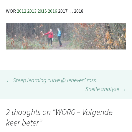
WOR
2012
2013
2015
2016
2017 … 2018
Post
←
Steep learning curve @JeneverCross
Snelle analyse
→
navigation
2 thoughts on “
WOR6 – Volgende
keer beter
”