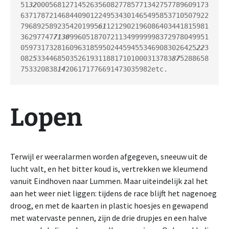
51
32
000568127145263560827785771342757789609173
6371787214684409012249534301465495853710507922
7968925892354201995
61
1212902196086403441815981
36297747
71
30
9960518707211349999998372978049951
0597317328160963185950244594553469083026425
22
3
082
5
334468503526193118817101000313783
87
5288658
753320838
14
206171776691473035982etc.
Lopen
Terwijl er weeralarmen worden afgegeven, sneeuw uit de
lucht valt, en het bitter koud is, vertrekken we kleumend
vanuit Eindhoven naar Lummen. Maar uiteindelijk zal het
aan het weer niet liggen: tijdens de race blijft het nagenoeg
droog, en met de kaarten in plastic hoesjes en gewapend
met watervaste pennen, zijn de drie drupjes en een halve