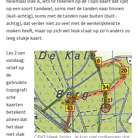
helemaal vlak is, iets te tekenen op de Topo kaart dat lijkt
op een soort tandwiel, soms met de tanden naar binnen
(kuil-achtig), soms met de tanden naar buiten (bult-
achtig), dat verder niet zo veel met de werkelijkheid te
maken heeft, maar op zich wel leuk staat op zo’n anders zo
leeg stukje kaart.
Les 2 van
vandaag:
reliëf op
de
gebruikte
topografi
sche
kaarten
betekent
alleen dat
het daar
niet vlak
CP43 bleek lastig. Je kan niet ontkennen dat