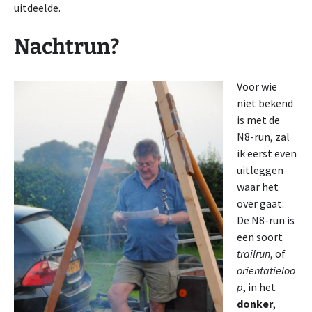
uitdeelde.
Nachtrun?
Voor wie
niet bekend
is met de
N8-run, zal
ik eerst even
uitleggen
waar het
over gaat:
De N8-run is
een soort
trailrun
, of
oriëntatieloo
p
, in het
donker
,