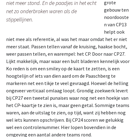
grote
niet meer stond. En de paadjes in het echt
gebouw ten
net zo onderbroken waren als de
noordooste
stippellijnen.
n van CP13
helpt ook
niet mee als referentie, al was het maar omdat het er niet
meer staat. Passen tellen vanaf de kruising, haakse bocht,
weer passen tellen, en warempel: het CP. Door naar CP27.
Lijkt makkelijk, maar waar een bult bladeren kennelijk voor
Ko reden is om een smiley op de kaart te zetten, is een
hoogtelijn of iets van dien aard om de Paaschberg te
markeren net een tikje te veel gevraagd. Hoewel de helling
ongeveer verticaal omlaag loopt. Grondig zoekwerk levert
bij CP27 een tweetal punaises waar nog net een hoekje van
het CP-kaartje te zien is, maar geen getal. Sommige teams
waren, aan de uitslag te zien, op tijd, want zij hebben nog
wel iets kunnen opschrijven. Bij CP24 scoren we gelukkig
wel een controlenummer. Hier lopen bovendien in de
omgeving een aantal andere teams rond.