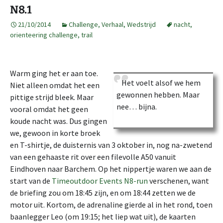
N8.1
21/10/2014
Challenge
,
Verhaal
,
Wedstrijd
nacht
,
orienteering challenge
,
trail
Warm ging het er aan toe.
Het voelt alsof we hem
Niet alleen omdat het een
gewonnen hebben. Maar
pittige strijd bleek. Maar
nee… bijna.
vooral omdat het geen
koude nacht was. Dus gingen
we, gewoon in korte broek
en T-shirtje, de duisternis van 3 oktober in, nog na-zwetend
van een gehaaste rit over een filevolle A50 vanuit
Eindhoven naar Barchem. Op het nippertje waren we aan de
start van de
Timeoutdoor Events N8-run
verschenen, want
de briefing zou om 18:45 zijn, en om 18:44 zetten we de
motor uit. Kortom, de adrenaline gierde al in het rond, toen
baanlegger Leo (om 19:15; het liep wat uit), de kaarten