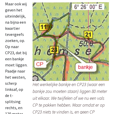
Maar ook wij
geven het
uiteindelijk,
na bijna een
kwartier
tevergeefs
zoeken, op.
Op naar
CP23, dat bij
een bankje
moet liggen.
Paadje naar
het westen,
scherp
Het werkelijke bankje en CP23 (waar een
linksaf, op
bankje zou moeten staan) liggen 80 meter
de t-
uit elkaar. We twijfelen of we nu een vals
splitsing
CP te pakken hebben. Maar omdat er op
rechts, en
CP23 niets te vinden is, en geen CP
120 meter,