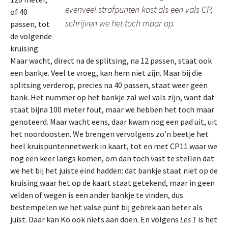
evenveel strafpunten kost als een vals CP,
of 40
schrijven we het toch maar op.
passen, tot
de volgende
kruising.
Maar wacht, direct na de splitsing, na 12 passen, staat ook
een bankje. Veel te vroeg, kan hem niet zijn. Maar bij die
splitsing verderop, precies na 40 passen, staat weer geen
bank. Het nummer op het bankje zal wel vals zijn, want dat
staat bijna 100 meter fout, maar we hebben het toch maar
genoteerd. Maar wacht eens, daar kwam nog een pad uit, uit
het noordoosten. We brengen vervolgens zo’n beetje het
heel kruispuntennetwerk in kaart, tot en met CP11 waar we
nog een keer langs komen, om dan toch vast te stellen dat
we het bij het juiste eind hadden: dat bankje staat niet op de
kruising waar het op de kaart staat getekend, maar in geen
velden of wegen is een ander bankje te vinden, dus
bestempelen we het valse punt bij gebrek aan beter als
juist. Daar kan Ko ook niets aan doen. En volgens
Les 1
is het