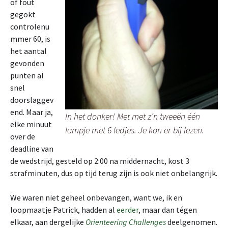
of fout
gegokt
controlenu
mmer 60, is
het aantal
gevonden
punten al
snel
doorslaggev
end. Maar ja,
In het donker! Met met z’n tweeën één
elke minuut
lampje met 6 ledjes. Je kon er bij lezen.
over de
deadline van
de wedstrijd, gesteld op 2:00 na middernacht, kost 3
strafminuten, dus op tijd terug zijn is ook niet onbelangrijk.
We waren niet geheel onbevangen, want we, ik en
loopmaatje Patrick, hadden al
eerder
, maar dan tégen
elkaar, aan dergelijke
Orienteering Challenges
deelgenomen.