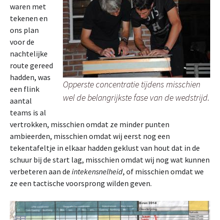
waren met
tekenen en
ons plan
voor de
nachtelijke
route gereed
hadden, was
Opperste concentratie tijdens misschien
een flink
wel de belangrijkste fase van de wedstrijd.
aantal
teams is al
vertrokken, misschien omdat ze minder punten
ambieerden, misschien omdat wij eerst nog een
tekentafeltje in elkaar hadden geklust van hout dat in de
schuur bij de start lag, misschien omdat wij nog wat kunnen
verbeteren aan de
intekensnelheid
, of misschien omdat we
ze een tactische voorsprong wilden geven.