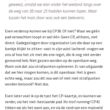
geweest, omdat we dan onder het weiland langs over
de weg van 38 naar 25 hadden kunnen lopen. Maar
tussen het mais door was ook een belevenis.
Even verderop komen we bij CP38. Of niet? Waar we géén
pad verwachten loopt er wel één. Geen CP, althans, niet
direct. Gadegeslagen door organisator Leo die daar op een
bankje blijkt te zitten -vast in zijn vuist lachend- vragen we
ons af hoe het zit met die ene regel, die ik nog niet eerder
genoemd heb: Niet gezien worden op de openbare weg.
Want ook dat zou strafpunten opleveren. Er van uitgaande
dat we hier mogen komen, is dit openbaar. Het is geen
echte weg, maar zou dit nou wel of niet met strafpunten
worden beloond? Niet dus.
Even later voel ik op de tast het CP-kaartje, en kunnen we
verder, via het niet-bestaande pad.
No-trail
running! CP41
tikken we als het ware aan, en via de rand van een maisveld