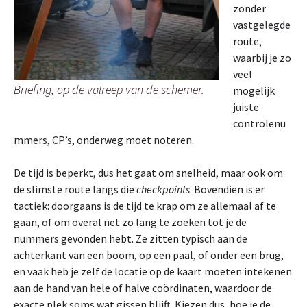
zonder
vastgelegde
route,
waarbij je zo
veel
Briefing, op de valreep van de schemer.
mogelijk
juiste
controlenu
mmers, CP’s, onderweg moet noteren.
De tijd is beperkt, dus het gaat om snelheid, maar ook om
de slimste route langs die
checkpoints
. Bovendien is er
tactiek: doorgaans is de tijd te krap om ze allemaal af te
gaan, of om overal net zo lang te zoeken tot je de
nummers gevonden hebt. Ze zitten typisch aan de
achterkant van een boom, op een paal, of onder een brug,
en vaak heb je zelf de locatie op de kaart moeten intekenen
aan de hand van hele of halve coördinaten, waardoor de
exacte plek soms wat gissen blijft. Kiezen dus, hoe je de