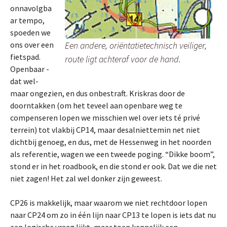
onnavolgba
ar tempo,
spoeden we
ons over een
Een andere, oriëntatietechnisch veiliger,
fietspad.
route ligt achteraf voor de hand.
Openbaar -
dat wel-
maar ongezien, en dus onbestraft. Kriskras door de
doorntakken (om het teveel aan openbare weg te
compenseren lopen we misschien wel over iets té privé
terrein) tot vlakbij CP14, maar desalniettemin net niet
dichtbij genoeg, en dus, met de Hessenweg in het noorden
als referentie, wagen we een tweede poging. “Dikke boom”,
stond er in het roadbook, en die stond er ook. Dat we die net
niet zagen! Het zal wel donker zijn geweest.
CP26 is makkelijk, maar waarom we niet rechtdoor lopen
naar CP24 om zo in één lijn naar CP13 te lopen is iets dat nu
een logische vraag lijkt, maar toen kennelijk een