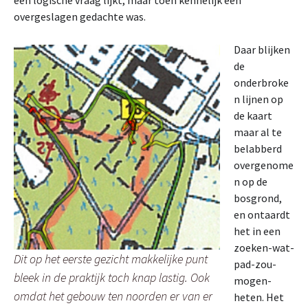
overgeslagen gedachte was.
Daar blijken
de
onderbroke
n lijnen op
de kaart
maar al te
belabberd
overgenome
n op de
bosgrond,
en ontaardt
het in een
zoeken-wat-
Dit op het eerste gezicht makkelijke punt
pad-zou-
bleek in de praktijk toch knap lastig. Ook
mogen-
omdat het gebouw ten noorden er van er
heten. Het