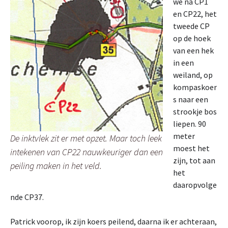
we na CP1
en CP22, het
tweede CP
op de hoek
van een hek
in een
weiland, op
kompaskoer
s naar een
strookje bos
liepen. 90
meter
De inktvlek zit er met opzet. Maar toch leek
moest het
intekenen van CP22 nauwkeuriger dan een
zijn, tot aan
peiling maken in het veld.
het
daaropvolge
nde CP37.
Patrick voorop, ik zijn koers peilend, daarna ik er achteraan,