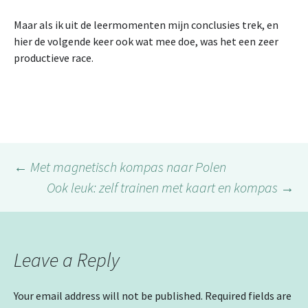
Maar als ik uit de leermomenten mijn conclusies trek, en
hier de volgende keer ook wat mee doe, was het een zeer
productieve race.
Post
←
Met magnetisch kompas naar Polen
Ook leuk: zelf trainen met kaart en kompas
→
navigation
Leave a Reply
Your email address will not be published.
Required fields are