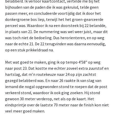
belabberd. Ik verloor kaartcontact, vertelde me bij het
bijhouden van de paden die ik was gekruisd, telde geen
passen meer, en concludeerde voortijdig dat ik door het
donkergroene bos liep, terwijl het het groen-gearceerde
perceel was. Waardoor ik na een doorsteek bij 22 belandde,
in plaats van 21. De nummering was wel weer juist, maar dit
was toch niet de bedoeling. Dus herorienteren, en op weg
naar de echte 21. De 22 terugvinden was daarna eenvoudig,
op een stuk prikkeldraad na.
Met wat goed te maken, ging ik op tempo 4’58” op weg
naar post 23. Dat kostte me echter zoveel extra zuurstof en
hartslag, dat m’n routekeuze naar 24 op zijn zachtst
gezegd belabberd was. En naar 26 raakte ik van slag van
iemand die nogal opgewonden stond te roepen dat de post
verkeerd stond, waardoor ik ook ging zoeken. Hij stond
gewoon 30 meter verderop, net als op de kaart. Het
eindsprintje over de laatste 70 meter naar de finish kon niet
veel meer goed maken.