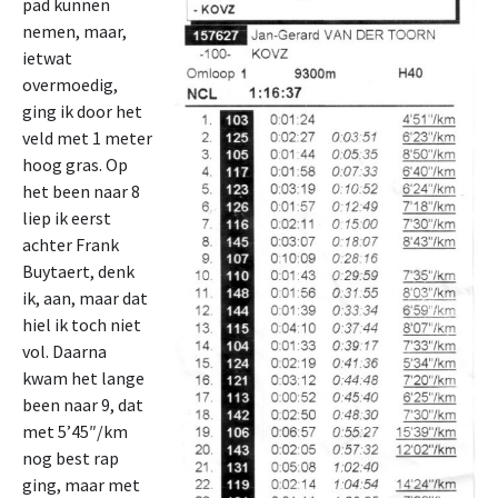
pad kunnen
nemen, maar,
ietwat
overmoedig,
ging ik door het
veld met 1 meter
hoog gras. Op
het been naar 8
liep ik eerst
achter Frank
Buytaert, denk
ik, aan, maar dat
hiel ik toch niet
vol. Daarna
kwam het lange
been naar 9, dat
met 5’45″/km
nog best rap
ging, maar met