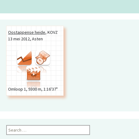
Oostappense heide
,
KOVZ
13 mei 2012
,
Asten
Omloop 1, 9300 m, 1:16'37"
Search
for: