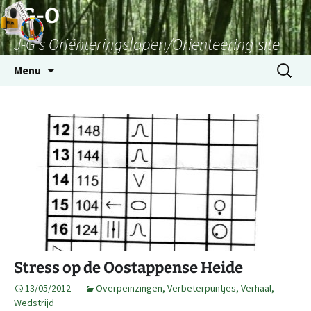
Skip
JG-O
to
J-G's Oriënteringslopen/Orienteering site
content
Search
Menu
for:
Stress op de Oostappense Heide
13/05/2012
Overpeinzingen
,
Verbeterpuntjes
,
Verhaal
,
Wedstrijd