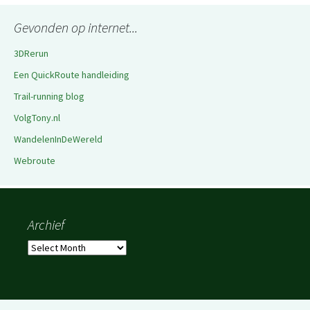
Gevonden op internet...
3DRerun
Een QuickRoute handleiding
Trail-running blog
VolgTony.nl
WandelenInDeWereld
Webroute
Archief
Archief