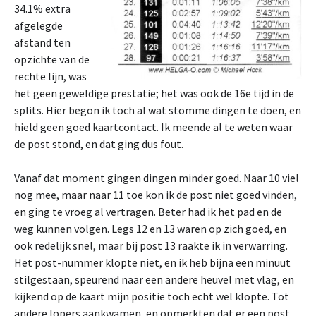
34.1% extra
afgelegde
afstand ten
opzichte van de
rechte lijn, was
het geen geweldige prestatie; het was ook de 16e tijd in de
splits. Hier begon ik toch al wat stomme dingen te doen, en
hield geen goed kaartcontact. Ik meende al te weten waar
de post stond, en dat ging dus fout.
Vanaf dat moment gingen dingen minder goed. Naar 10 viel
nog mee, maar naar 11 toe kon ik de post niet goed vinden,
en ging te vroeg al vertragen. Beter had ik het pad en de
weg kunnen volgen. Legs 12 en 13 waren op zich goed, en
ook redelijk snel, maar bij post 13 raakte ik in verwarring.
Het post-nummer klopte niet, en ik heb bijna een minuut
stilgestaan, speurend naar een andere heuvel met vlag, en
kijkend op de kaart mijn positie toch echt wel klopte. Tot
andere lopers aankwamen, en opmerkten dat er een post