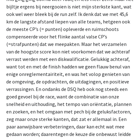
bijltje ergens bij neergooien is niet mijn sterkste kant, wat
ook wel weer bleek bij de run zelf. Ik denk dat we met 45,6
km de langste afstand liepen van alle teams, hetgeen ook
de meeste CP’s (= punten) opleverde en ruimschoots
compenseerde voor het flinke aantal valse CP’s
(=strafpunten) dat we meepakten. Maar het verzamelen
van de hoogste score kon niet voorkomen dat we achteraf
verrast werden met een diskwalificatie. Gelukkig achteraf,
want tot en met de finish hadden we geen flauw benul van
enige onreglementairiteit, en was het volop genieten van
de omgeving, de opdrachten, de uitdagingen, en positieve
verrassingen. En ondanks de DSQ heb ook nog steeds een
goed gevoel bij de race, want de combinatie van onze
snelheid en uithouding, het tempo van oriëntatie, plannen
en zoeken, en het omgaan met pech bij de geluksfactoren,
zeg maar onze sterke kanten, dat zat er allemaal in. Een
paar aanwijsbare verbeteringen, daar kan echt wat mee
gedaan worden; daarentegen de keuze die onbewust leidde