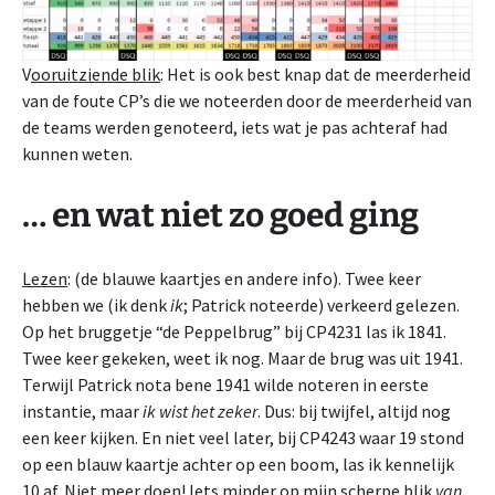
V
ooruitziende blik
: Het is ook best knap dat de meerderheid
van de foute CP’s die we noteerden door de meerderheid van
de teams werden genoteerd, iets wat je pas achteraf had
kunnen weten.
… en wat niet zo goed ging
Lezen
: (de blauwe kaartjes en andere info). Twee keer
hebben we (ik denk
ik
; Patrick noteerde) verkeerd gelezen.
Op het bruggetje “de Peppelbrug” bij CP4231 las ik 1841.
Twee keer gekeken, weet ik nog. Maar de brug was uit 1941.
Terwijl Patrick nota bene 1941 wilde noteren in eerste
instantie, maar
ik wist het zeker
. Dus: bij twijfel, altijd nog
een keer kijken. En niet veel later, bij CP4243 waar 19 stond
op een blauw kaartje achter op een boom, las ik kennelijk
10 af. Niet meer doen! Iets minder op mijn scherpe blik
van