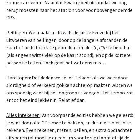
kunnen arriveren. Maar dat kwam goed uit omdat we nog
terug moesten naar het station voor voor bovengenoemde
CP’s.
Peilingen
: We maakten dikwijls de juiste keuze bij het
uitvoeren van peilingen, door op de langere afstanden de
kaart of luchtfoto’s te gebruiken om de
stoplijn
te bepalen
(als er geen witte vlek op de kaart stond), en op de kortere
passen te tellen. Toch gaat het wel eens mis…
Hard lopen
: Dat deden we zeker. Telkens als we weer door
slordigheid of verkeerd gokken achterop raakten wisten we
ons spoedig weer bij de kopgroep te voegen. Het tempo zat
er tot het eind lekker in. Relatief dan.
Alles intekenen
: Van voorgaande edities hebben we geleerd:
je wint door alle CP’s mee te pakken, en dus niets niet in te
tekenen. Even rekenen, meten, peilen, en extra opdrachten
uitvoeren (al moet je er een km voor terug) loont altijd de