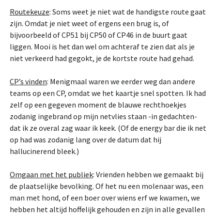
Routekeuze
: Soms weet je niet wat de handigste route gaat
zijn. Omdat je niet weet of ergens een brug is, of
bijvoorbeeld of CP51 bij CP50 of CP46 in de buurt gaat
liggen. Mooi is het dan wel om achteraf te zien dat als je
niet verkeerd had gegokt, je de kortste route had gehad.
CP’s vinden
: Menigmaal waren we eerder weg dan andere
teams op een CP, omdat we het kaartje snel spotten. Ik had
zelf op een gegeven moment de blauwe rechthoekjes
zodanig ingebrand op mijn netvlies staan -in gedachten-
dat ik ze overal zag waar ik keek. (Of de energy bar die ik net
op had was zodanig lang over de datum dat hij
hallucinerend bleek.)
Omgaan met het publiek
: Vrienden hebben we gemaakt bij
de plaatselijke bevolking. Of het nu een molenaar was, een
man met hond, of een boer over wiens erf we kwamen, we
hebben het altijd hoffelijk gehouden en zijn in alle gevallen