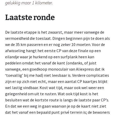
gelukkig maar 1 kilometer.
Laatste ronde
De laatste etappe is het zwaarst, maar meer vanwege de
vermoeidheid die toeslaat. Dingen beginnen pijn te doen als
we de 35 km passeren en er nog zeker 10 moeten. Voor de
afwisseling hangt het eerste CP van deze finale op een
eilandje waar je hurkend op een surfplank heen kan
peddelen omdat het vanaf de kant (ondanks, of juist
vanwege, een goedkoop monoculair van Aliexpress dat ik
‘toevallig’ bij me had) niet leesbaar is. Verdere complicaties
zijn er op zich niet echt, maar een aantal CP kaartjes blijkt
wel lastig vindbaar. Kost wat tijd, maar ook wel weer een
gelegenheid om uit te rusten. Wat ook tijd kost is het
besluiten wat de kortste route is langs de laatste paar CP’s.
En dat we een weg in gaan waarvan je op de kaart niet ziet
dat het vanaf een bepaald punt privé terrein is; de bewoners