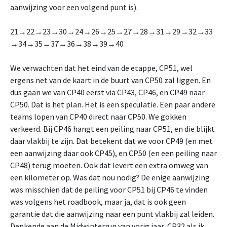
aanwijzing voor een volgend punt is).
21→22→23→30→24→26→25→27→28→31→29→32→33
→34→35→37→36→38→39→40
We verwachten dat het eind van de etappe, CP51, wel
ergens net van de kaart in de buurt van CP50 zal liggen. En
dus gaan we van CP40 eerst via CP43, CP46, en CP49 naar
CP50. Dat is het plan. Het is een speculatie. Een paar andere
teams lopen van CP40 direct naar CP50. We gokken
verkeerd. Bij CP46 hangt een peiling naar CP51, en die blijkt
daar vlakbij te zijn. Dat betekent dat we voor CP49 (en met
een aanwijzing daar ook CP45), en CP50 (en een peiling naar
CP48) terug moeten. Ook dat levert een extra omweg van
een kilometer op. Was dat nou nodig? De enige aanwijzing
was misschien dat de peiling voor CP51 bij CP46 te vinden
was volgens het roadbook, maar ja, dat is ook geen
garantie dat die aanwijzing naar een punt vlakbij zal leiden.
Denkende aan de Midwinterrun van vorig jaar, CP32 als ik