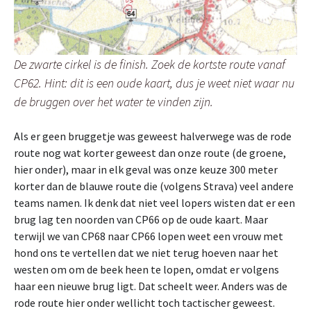
De zwarte cirkel is de finish. Zoek de kortste route vanaf
CP62. Hint: dit is een oude kaart, dus je weet niet waar nu
de bruggen over het water te vinden zijn.
Als er geen bruggetje was geweest halverwege was de rode
route nog wat korter geweest dan onze route (de groene,
hier onder), maar in elk geval was onze keuze 300 meter
korter dan de blauwe route die (volgens Strava) veel andere
teams namen. Ik denk dat niet veel lopers wisten dat er een
brug lag ten noorden van CP66 op de oude kaart. Maar
terwijl we van CP68 naar CP66 lopen weet een vrouw met
hond ons te vertellen dat we niet terug hoeven naar het
westen om om de beek heen te lopen, omdat er volgens
haar een nieuwe brug ligt. Dat scheelt weer. Anders was de
rode route hier onder wellicht toch tactischer geweest.