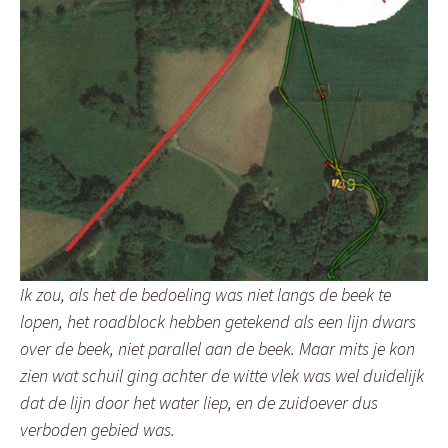
Ik zou, als het de bedoeling was niet langs de beek te
lopen, het roadblock hebben getekend als een lijn dwars
over de beek, niet parallel aan de beek. Maar mits je kon
zien wat schuil ging achter de witte vlek was wel duidelijk
dat de lijn door het water liep, en de zuidoever dus
verboden gebied was.