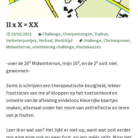
II x X = XX
16/02/2023
Challenge
,
Overpeinzingen
,
Trailrun
,
Verbeterpuntjes
,
Verhaal
,
Wedstrijd
challenge
,
Chickenpower
,
Midwinterrun
,
orienteering challenge
,
Routekeuzes
e
e
e
-over de 20
Midwinterrun, mijn 10
, en de 2
ooit niet
gewonnen-
Soms is schrijven een therapeutische bezigheid, lekker
frustraties van me af kloppen op het toetsenbord en
omwille van de afleiding eindeloos kleurrijke kaartjes
maken, allemaal onder het mom van zelfreflectie en leren
van je fouten.
Leer ik er wat van? Het lijkt er niet op, want wat ooit eerder
mis ging ging ook nu weer fout, en iets méér zelfs. Maar het