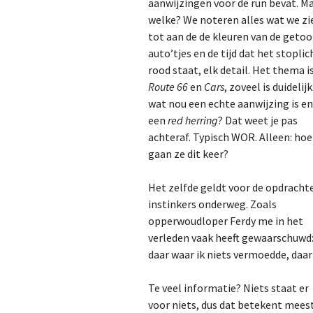
aanwijzingen voor de run bevat. Ma
welke? We noteren alles wat we zi
2023
tot aan de de kleuren van de geto
auto’tjes en de tijd dat het stoplic
2024
rood staat, elk detail. Het thema i
2025
Route 66
en
Cars
, zoveel is duidelij
wat nou een echte aanwijzing is e
2026
een
red herring
? Dat weet je pas
achteraf. Typisch WOR. Alleen: hoe
gaan ze dit keer?
Het zelfde geldt voor de opdracht
instinkers onderweg. Zoals
opperwoudloper Ferdy me in het
verleden vaak heeft gewaarschuwd: 
daar waar ik niets vermoedde, daar
Te veel informatie? Niets staat er
voor niets, dus dat betekent mees