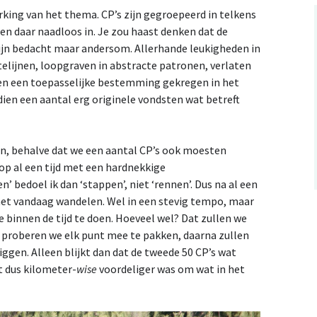
erking van het thema. CP’s zijn gegroepeerd in telkens
en daar naadloos in. Je zou haast denken dat de
ijn bedacht maar andersom. Allerhande leukigheden in
elijnen, loopgraven in abstracte patronen, verlaten
ben een toepasselijke bestemming gekregen in het
ndien een aantal erg originele vondsten wat betreft
n, behalve dat we een aantal CP’s ook moesten
oop al een tijd met een hardnekkige
 bedoel ik dan ‘stappen’, niet ‘rennen’. Dus na al een
het vandaag wandelen. Wel in een stevig tempo, maar
e binnen de tijd te doen. Hoeveel wel? Dat zullen we
l proberen we elk punt mee te pakken, daarna zullen
ggen. Alleen blijkt dan dat de tweede 50 CP’s wat
et dus kilometer-
wise
voordeliger was om wat in het