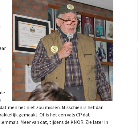
n
aar
”
m
 de
s
odat men het niet zou missen. Misschien is het dan
makkelijk gemaakt. Of is het een vals CP dat
lemma’s. Meer van dat, tijdens de KNOR. Zie later in