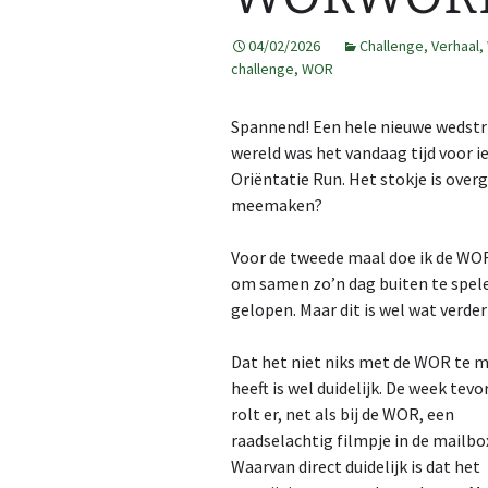
2013
GPS tracks
04/02/2026
Challenge
,
Verhaal
,
challenge
,
WOR
2014
Route op kaart
Spannend! Een hele nieuwe wedstr
2015
Kaarten maken
Map
wereld was het vandaag tijd voor i
Oriëntatie Run. Het stokje is ove
2016
Kaarten op 3DRerun
Cre
Al 
Fea
3DR
meemaken?
2017
Ope
2DR
Voor de tweede maal doe ik de WO
2018
om samen zo’n dag buiten te spele
gelopen. Maar dit is wel wat verder
2019
Dat het niet niks met de WOR te 
2020
heeft is wel duidelijk. De week tevo
rolt er, net als bij de WOR, een
2021
raadselachtig filmpje in de mailbo
Waarvan direct duidelijk is dat het
2022