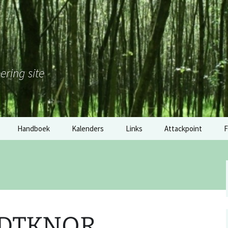
ering site
Handboek
Kalenders
Links
Attackpoint
F
Nederland
Gouden Klomp 2017: de
M
tussenstand
België
H
Software
Duitsland
2
Materiaal
DTKNOR
RSS: wedstrijdkalender
E
Nederland
overige links
o