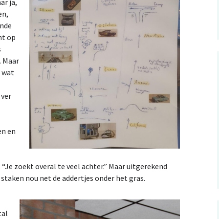
ar ja,
en,
onde
ht op
s
k. Maar
n wat
 ver
en en
“Je zoekt overal te veel achter.” Maar uitgerekend
 staken nou net de addertjes onder het gras.
tal