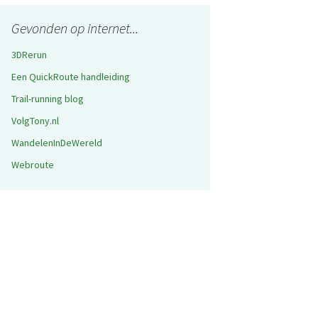
Gevonden op internet...
3DRerun
Een QuickRoute handleiding
Trail-running blog
VolgTony.nl
WandelenInDeWereld
Webroute