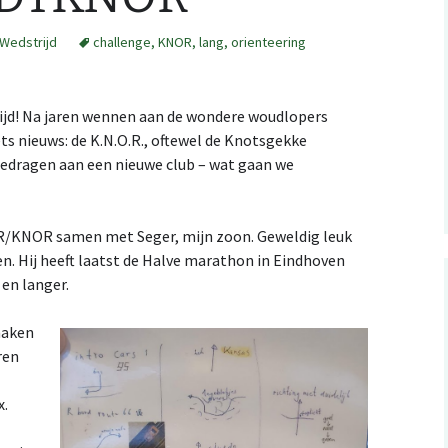
Wedstrijd
challenge
,
KNOR
,
lang
,
orienteering
RSS: wedstrijdkalender
z
België
.ical kalender integratie
ijd! Na jaren wennen aan de wondere woudlopers
studio
ets nieuws: de K.N.O.R., oftewel de Knotsgekke
Evenementen met
rgedragen aan een nieuwe club – wat gaan we
ating a Catching
mijn kaarten op
kinder-O, België
tures map file
erun
Evenementen met
n Orienteering
erun: autOanalysis
kinder-O: NL
R/KNOR samen met Seger, mijn zoon. Geweldig leuk
n. Hij heeft laatst de Halve marathon in Eindhoven
 en langer.
maken
ren
x.