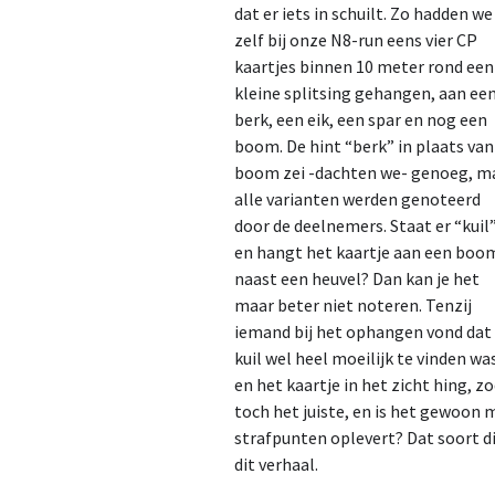
dat er iets in schuilt. Zo hadden we
zelf bij onze N8-run eens vier CP
kaartjes binnen 10 meter rond een
kleine splitsing gehangen, aan ee
berk, een eik, een spar en nog een
boom. De hint “berk” in plaats van
boom zei -dachten we- genoeg, m
alle varianten werden genoteerd
door de deelnemers. Staat er “kuil
en hangt het kaartje aan een boo
naast een heuvel? Dan kan je het
maar beter niet noteren. Tenzij
iemand bij het ophangen vond dat
kuil wel heel moeilijk te vinden wa
en het kaartje in het zicht hing, z
toch het juiste, en is het gewoon 
strafpunten oplevert? Dat soort di
dit verhaal.