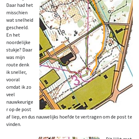
Daar had het
misschien
wat snelheid
gescheeld.
En het
noordelijke
stukje? Daar
was mijn
route denk
ik sneller,
vooral
omdat ik zo
veel
nauwkeurige
r op de post
af liep, en dus nauwelijks hoefde te vertragen om de post te
vinden.