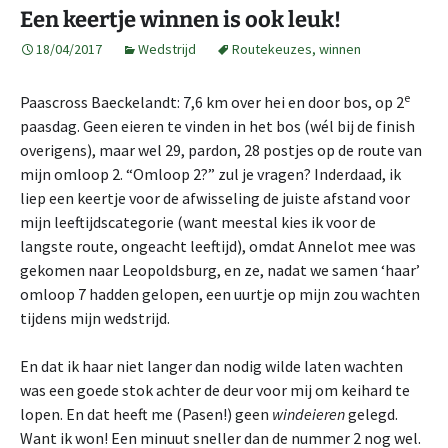
Een keertje winnen is ook leuk!
18/04/2017
Wedstrijd
Routekeuzes
,
winnen
e
Paascross Baeckelandt: 7,6 km over hei en door bos, op 2
paasdag. Geen eieren te vinden in het bos (wél bij de finish
overigens), maar wel 29, pardon, 28 postjes op de route van
mijn omloop 2. “Omloop 2?” zul je vragen? Inderdaad, ik
liep een keertje voor de afwisseling de juiste afstand voor
mijn leeftijdscategorie (want meestal kies ik voor de
langste route, ongeacht leeftijd), omdat Annelot mee was
gekomen naar Leopoldsburg, en ze, nadat we samen ‘haar’
omloop 7 hadden gelopen, een uurtje op mijn zou wachten
tijdens mijn wedstrijd.
En dat ik haar niet langer dan nodig wilde laten wachten
was een goede stok achter de deur voor mij om keihard te
lopen. En dat heeft me (Pasen!) geen
windeieren
gelegd.
Want ik won! Een minuut sneller dan de nummer 2 nog wel.