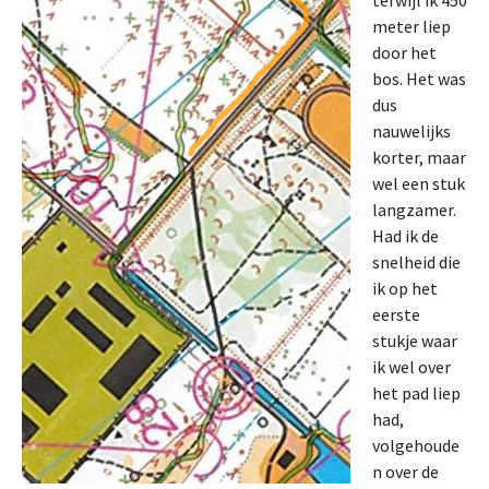
terwijl ik 450
meter liep
door het
bos. Het was
dus
nauwelijks
korter, maar
wel een stuk
langzamer.
Had ik de
snelheid die
ik op het
eerste
stukje waar
ik wel over
het pad liep
had,
volgehoude
n over de