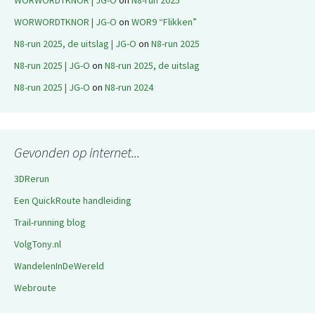
WORWORDTKNOR | JG-O
on
N8-run 2025
WORWORDTKNOR | JG-O
on
WOR9 “Flikken”
N8-run 2025, de uitslag | JG-O
on
N8-run 2025
N8-run 2025 | JG-O
on
N8-run 2025, de uitslag
N8-run 2025 | JG-O
on
N8-run 2024
Gevonden op internet...
3DRerun
Een QuickRoute handleiding
Trail-running blog
VolgTony.nl
WandelenInDeWereld
Webroute