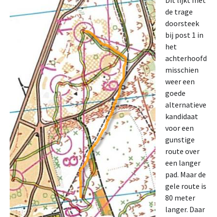
Dit lijkt met
de trage
doorsteek
bij post 1 in
het
achterhoofd
misschien
weer een
goede
alternatieve
kandidaat
voor een
gunstige
route over
een langer
pad. Maar de
gele route is
80 meter
langer. Daar