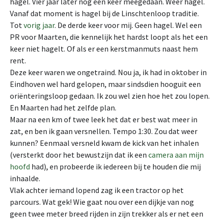
hagel. Vier jaar later nog een keer meegedaan. Weer hagel.
Vanaf dat moment is hagel bij de Linschtenloop traditie.
Tot
vorig jaar
. De derde keer voor mij. Geen hagel. Wel een
PR voor Maarten, die kennelijk het hardst loopt als het een
keer niet hagelt. Of als er een kerstmanmuts naast hem
rent.
Deze keer waren we ongetraind. Nou ja, ik had in oktober in
Eindhoven wel hard gelopen, maar sindsdien hooguit een
oriënteringsloop gedaan. Ik zou wel zien hoe het zou lopen.
En Maarten had het zelfde plan.
Maar na een km of twee leek het dat er best wat meer in
zat, en ben ik gaan versnellen. Tempo 1:30. Zou dat weer
kunnen? Eenmaal versneld kwam de kick van het inhalen
(versterkt door het bewustzijn dat ik een
camera aan mijn
hoofd
had), en probeerde ik iedereen bij te houden die mij
inhaalde.
Vlak achter iemand lopend zag ik een tractor op het
parcours. Wat gek! Wie gaat nou over een dijkje van nog
geen twee meter breed rijden in zijn trekker als er net een