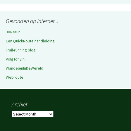
Gevonden op internet...
3DRerun
Een QuickRoute handleiding
Trail-running blog
VolgTony.nl
WandelenInDeWereld
Webroute
Archief
Archief