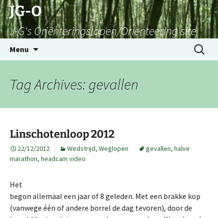
Skip
JG-O
to
J-G's Oriënteringslopen/Orienteering site
content
Search
Menu
for:
Tag Archives: gevallen
Linschotenloop 2012
22/12/2012
Wedstrijd
,
Weglopen
gevallen
,
halve
marathon
,
headcam video
Het
begon allemaal een jaar of 8 geleden. Met een brakke kop
(vanwege één of andere borrel de dag tevoren), door de