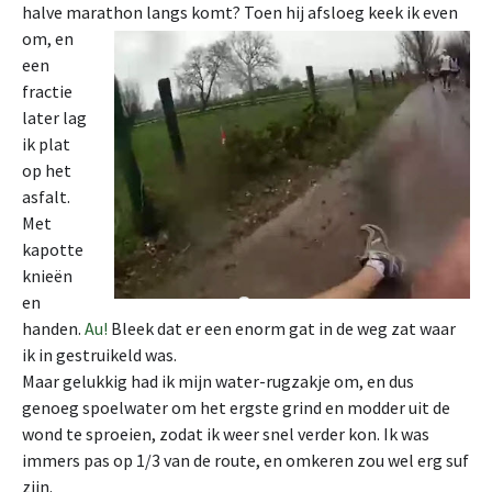
halve marathon langs komt?
Toen hij afsloeg keek ik even
om, en
een
fractie
later lag
ik plat
op het
asfalt.
Met
kapotte
knieën
en
handen.
Au!
Bleek dat er een enorm gat in de weg zat waar
ik in gestruikeld was.
Maar gelukkig had ik mijn water-rugzakje om, en dus
genoeg spoelwater om het ergste grind en modder uit de
wond te sproeien, zodat ik weer snel verder kon. Ik was
immers pas op 1/3 van de route, en omkeren zou wel erg suf
zijn.