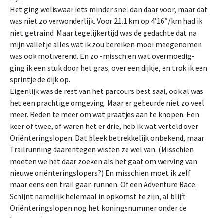
Het ging weliswaar iets minder snel dan daar voor, maar dat
was niet zo verwonderlijk. Voor 21.1 km op 4’16″/km had ik
niet getraind. Maar tegelijkertijd was de gedachte dat na
mijn valletje alles wat ik zou bereiken mooi meegenomen
was ook motiverend. En zo -misschien wat overmoedig-
ging ik een stuk door het gras, over een dijkje, en trok ik een
sprintje de dijk op.
Eigenlijk was de rest van het parcours best saai, ook al was
het een prachtige omgeving. Maar er gebeurde niet zo veel
meer. Reden te meer om wat praatjes aan te knopen. Een
keer of twee, of waren het er drie, heb ik wat verteld over
Oriënteringslopen. Dat bleek betrekkelijk onbekend, maar
Trailrunning daarentegen wisten ze wel van. (Misschien
moeten we het daar zoeken als het gaat om werving van
nieuwe oriënteringslopers?) En misschien moet ik zelf
maar eens een trail gaan runnen. Of een Adventure Race.
Schijnt namelijk helemaal in opkomst te zijn, al blijft
Oriënteringslopen nog het koningsnummer onder de