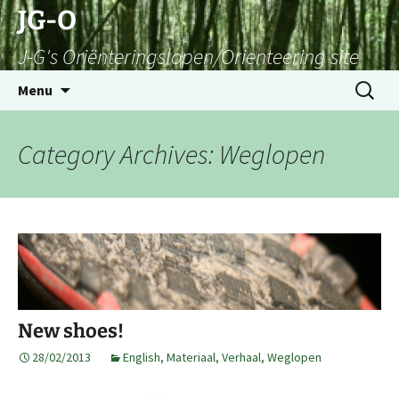
Skip
JG-O
to
J-G's Oriënteringslopen/Orienteering site
content
Search
Menu
for:
Category Archives: Weglopen
New shoes!
28/02/2013
English
,
Materiaal
,
Verhaal
,
Weglopen