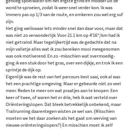
genoeg spoelwater om het ergste grind en modder uit de
wond te sproeien, zodat ik weer snel verder kon. Ik was
immers pas op 1/3 van de route, en omkeren zou wel erg suf
zijn.
Het ging weliswaar iets minder snel dan daar voor, maar dat
was niet zo verwonderlijk. Voor 21.1 km op 4’16″/km had ik
niet getraind. Maar tegelijkertijd was de gedachte dat na
mijn valletje alles wat ik zou bereiken mooi meegenomen
was ook motiverend. En zo -misschien wat overmoedig-
ging ik een stuk door het gras, over een dijkje, en trok ik een
sprintje de dijk op.
Eigenlijk was de rest van het parcours best saai, ook al was
het een prachtige omgeving. Maar er gebeurde niet zo veel
meer. Reden te meer om wat praatjes aan te knopen. Een
keer of twee, of waren het er drie, heb ik wat verteld over
Oriënteringslopen. Dat bleek betrekkelijk onbekend, maar
Trailrunning daarentegen wisten ze wel van. (Misschien
moeten we het daar zoeken als het gaat om werving van
nieuwe oriënteringslopers?) En misschien moet ik zelf