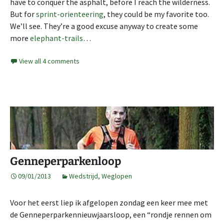
have to conquer the asphalt, before I reach the wilderness.
But for
sprint-orienteering
, they could be my favorite too.
We’ll see. They’re a good excuse anyway to create some
more
elephant-trails
…
View all 4 comments
Genneperparkenloop
09/01/2013
Wedstrijd
,
Weglopen
Voor het eerst liep ik afgelopen zondag een keer mee met
de Genneperparkennieuwjaarsloop, een “rondje rennen om