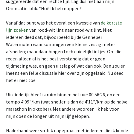
suggereerde dat een rechte lijn. Lag dus niet aan mijn
Oriëntatie-blik. “Hoi! Ik heb noppen!”
Vanaf dat punt was het overal een kwestie van
de kortste
lijn zoeken
van rood-wit lint naar rood-wit lint. Niet
iedereen deed dat, bijvoorbeeld bij de Genneper
Watermolen waar sommigen een kleine zestig meter
afsneden; maar daar hingen toch duidelijk lintjes. Om die
reden alleen al is het best verstandig dat er geen
tijdmeting was, en geen uitslag of wat dan ook. Dan zou er
ineens een felle discussie hier over zijn opgelaaid. Nu deed
het er niet toe.
Uiteindelijk bleef ik ruim binnen het uur: 00:56:26, en een
tempo 4’09″/km (wat sneller is dan de 4’11″/km op de halve
marathon in oktober). Met andere woorden: ik heb voor
mijn doen de longen uit mijn lijf gelopen.
Naderhand weer vrolijk nagepraat met iedereen die ik kende