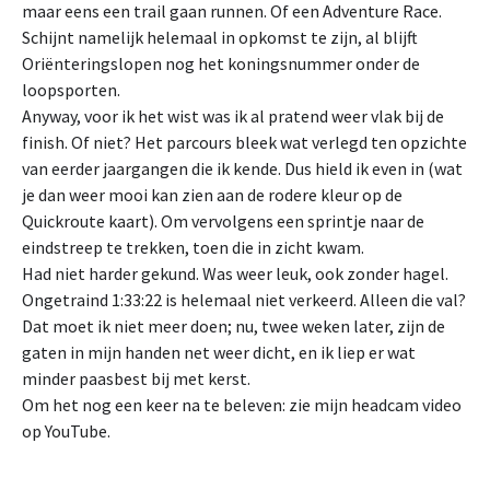
maar eens een trail gaan runnen. Of een Adventure Race.
Schijnt namelijk helemaal in opkomst te zijn, al blijft
Oriënteringslopen nog het koningsnummer onder de
loopsporten.
Anyway, voor ik het wist was ik al pratend weer vlak bij de
finish. Of niet? Het parcours bleek wat verlegd ten opzichte
van eerder jaargangen die ik kende. Dus hield ik even in (wat
je dan weer mooi kan zien aan de rodere kleur op de
Quickroute kaart). Om vervolgens een sprintje naar de
eindstreep te trekken, toen die in zicht kwam.
Had niet harder gekund. Was weer leuk, ook zonder hagel.
Ongetraind 1:33:22 is helemaal niet verkeerd. Alleen die val?
Dat moet ik niet meer doen; nu, twee weken later, zijn de
gaten in mijn handen net weer dicht, en ik liep er wat
minder paasbest bij met kerst.
Om het nog een keer na te beleven: zie mijn headcam video
op YouTube.