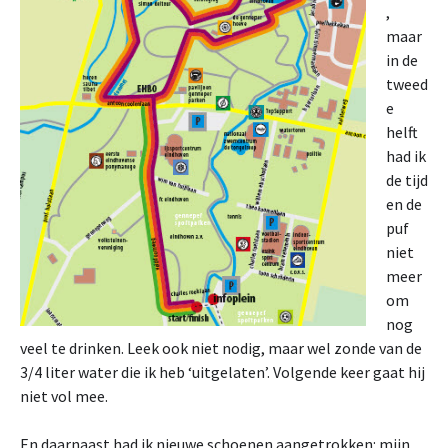
,
maar
in de
tweed
e
helft
had ik
de tijd
en de
puf
niet
meer
om
nog
veel te drinken. Leek ook niet nodig, maar wel zonde van de
3/4 liter water die ik heb ‘uitgelaten’. Volgende keer gaat hij
niet vol mee.
En daarnaast had ik nieuwe schoenen aangetrokken: mijn