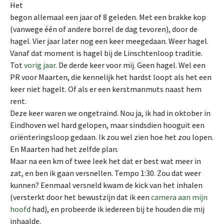
Het
begon allemaal een jaar of 8 geleden. Met een brakke kop
(vanwege één of andere borrel de dag tevoren), door de
hagel. Vier jaar later nog een keer meegedaan. Weer hagel.
Vanaf dat moment is hagel bij de Linschtenloop traditie.
Tot
vorig jaar
. De derde keer voor mij. Geen hagel. Wel een
PR voor Maarten, die kennelijk het hardst loopt als het een
keer niet hagelt. Of als er een kerstmanmuts naast hem
rent.
Deze keer waren we ongetraind. Nou ja, ik had in oktober in
Eindhoven wel hard gelopen, maar sindsdien hooguit een
oriënteringsloop gedaan. Ik zou wel zien hoe het zou lopen.
En Maarten had het zelfde plan.
Maar na een km of twee leek het dat er best wat meer in
zat, en ben ik gaan versnellen. Tempo 1:30. Zou dat weer
kunnen? Eenmaal versneld kwam de kick van het inhalen
(versterkt door het bewustzijn dat ik een
camera aan mijn
hoofd
had), en probeerde ik iedereen bij te houden die mij
inhaalde.