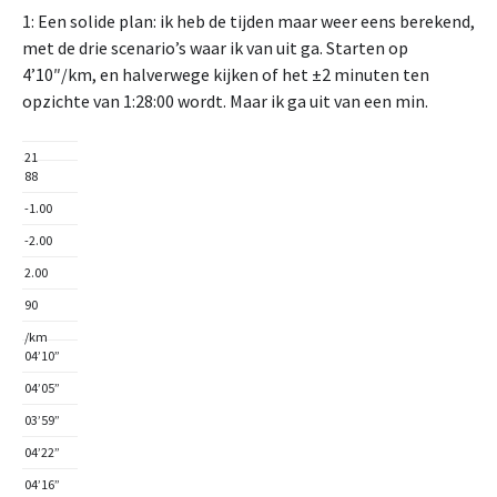
1: Een solide plan: ik heb de tijden maar weer eens berekend,
met de drie scenario’s waar ik van uit ga. Starten op
4’10″/km, en halverwege kijken of het ±2 minuten ten
opzichte van 1:28:00 wordt. Maar ik ga uit van een min.
21
88
-1.00
-2.00
2.00
90
/km
04’10”
04’05”
03’59”
04’22”
04’16”