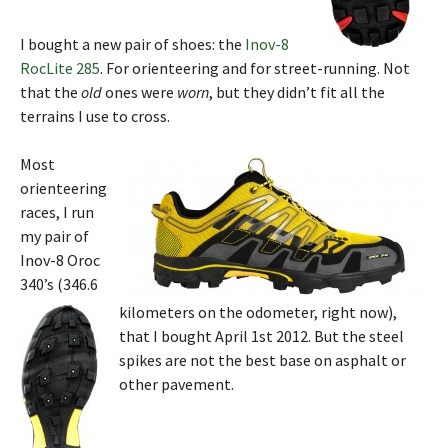
I bought a new pair of shoes: the
Inov-8
RocLite 285
. For orienteering and for street-running. Not
that the
old
ones were
worn
, but they didn’t fit all the
terrains I use to cross.
Most
orienteering
races, I run
my pair of
Inov-8 Oroc
340’s (346.6
kilometers on the odometer, right now),
that I bought April 1st 2012. But the steel
spikes are not the best base on asphalt or
other pavement.