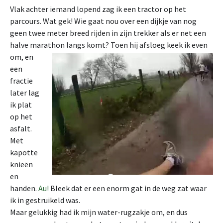
Vlak achter iemand lopend zag ik een tractor op het
parcours. Wat gek! Wie gaat nou over een dijkje van nog
geen twee meter breed rijden in zijn trekker als er net een
halve marathon langs komt?
Toen hij afsloeg keek ik even
om, en
een
fractie
later lag
ik plat
op het
asfalt.
Met
kapotte
knieën
en
handen.
Au!
Bleek dat er een enorm gat in de weg zat waar
ik in gestruikeld was.
Maar gelukkig had ik mijn water-rugzakje om, en dus