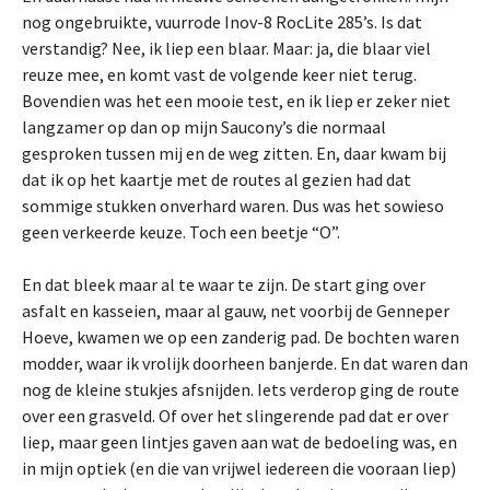
nog ongebruikte, vuurrode Inov-8 RocLite 285’s. Is dat
verstandig? Nee, ik liep een blaar. Maar: ja, die blaar viel
reuze mee, en komt vast de volgende keer niet terug.
Bovendien was het een mooie test, en ik liep er zeker niet
langzamer op dan op mijn Saucony’s die normaal
gesproken tussen mij en de weg zitten. En, daar kwam bij
dat ik op het kaartje met de routes al gezien had dat
sommige stukken onverhard waren. Dus was het sowieso
geen verkeerde keuze. Toch een beetje “O”.
En dat bleek maar al te waar te zijn. De start ging over
asfalt en kasseien, maar al gauw, net voorbij de Genneper
Hoeve, kwamen we op een zanderig pad. De bochten waren
modder, waar ik vrolijk doorheen banjerde. En dat waren dan
nog de kleine stukjes afsnijden. Iets verderop ging de route
over een grasveld. Of over het slingerende pad dat er over
liep, maar geen lintjes gaven aan wat de bedoeling was, en
in mijn optiek (en die van vrijwel iedereen die vooraan liep)