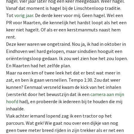
hagel. Vier jaar later nog een keer meegedaan. Weer hagel.
Vanaf dat moment is hagel bij de Linschtenloop traditie.
Tot
vorig jaar
. De derde keer voor mij. Geen hagel. Wel een
PR voor Maarten, die kennelijk het hardst loopt als het een
keer niet hagelt. Of als er een kerstmanmuts naast hem
rent.
Deze keer waren we ongetraind. Nou ja, ik had in oktober in
Eindhoven wel hard gelopen, maar sindsdien hooguit een
oriënteringsloop gedaan. Ik zou wel zien hoe het zou lopen.
En Maarten had het zelfde plan.
Maar na een km of twee leek het dat er best wat meer in
zat, en ben ik gaan versnellen. Tempo 1:30. Zou dat weer
kunnen? Eenmaal versneld kwam de kick van het inhalen
(versterkt door het bewustzijn dat ik een
camera aan mijn
hoofd
had), en probeerde ik iedereen bij te houden die mij
inhaalde.
Vlak achter iemand lopend zag ik een tractor op het
parcours. Wat gek! Wie gaat nou over een dijkje van nog
geen twee meter breed rijden in zijn trekker als er net een