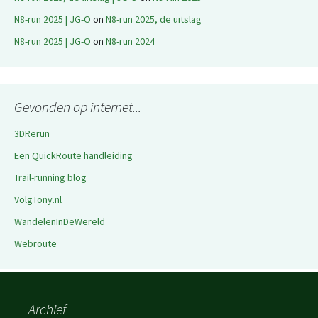
N8-run 2025 | JG-O
on
N8-run 2025, de uitslag
N8-run 2025 | JG-O
on
N8-run 2024
Gevonden op internet...
3DRerun
Een QuickRoute handleiding
Trail-running blog
VolgTony.nl
WandelenInDeWereld
Webroute
Archief