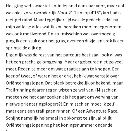
Het ging weliswaar iets minder snel dan daar voor, maar dat
was niet zo verwonderlijk. Voor 21.1 km op 4’16″/km had ik
niet getraind. Maar tegelijkertijd was de gedachte dat na
mijn valletje alles wat ik zou bereiken mooi meegenomen
was ook motiverend. En zo -misschien wat overmoedig-
ging ik een stuk door het gras, over een dijkje, en trok ik een
sprintje de dijk op.
Eigenlijk was de rest van het parcours best saai, ook al was
het een prachtige omgeving. Maar er gebeurde niet zo veel
meer. Reden te meer om wat praatjes aan te knopen. Een
keer of twee, of waren het er drie, heb ik wat verteld over
Oriënteringslopen. Dat bleek betrekkelijk onbekend, maar
Trailrunning daarentegen wisten ze wel van. (Misschien
moeten we het daar zoeken als het gaat om werving van
nieuwe oriënteringslopers?) En misschien moet ik zelf
maar eens een trail gaan runnen. Of een Adventure Race.
Schijnt namelijk helemaal in opkomst te zijn, al blijft
Oriënteringslopen nog het koningsnummer onder de