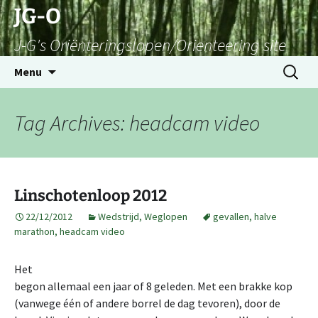
Skip
JG-O
to
J-G's Oriënteringslopen/Orienteering site
content
Search
Menu
for:
Tag Archives: headcam video
Linschotenloop 2012
22/12/2012
Wedstrijd
,
Weglopen
gevallen
,
halve
marathon
,
headcam video
Het
begon allemaal een jaar of 8 geleden. Met een brakke kop
(vanwege één of andere borrel de dag tevoren), door de