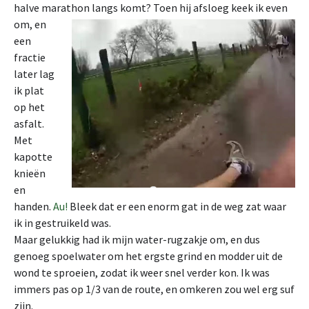
halve marathon langs komt?
Toen hij afsloeg keek ik even
om, en
een
fractie
later lag
ik plat
op het
asfalt.
Met
kapotte
knieën
en
handen.
Au!
Bleek dat er een enorm gat in de weg zat waar
ik in gestruikeld was.
Maar gelukkig had ik mijn water-rugzakje om, en dus
genoeg spoelwater om het ergste grind en modder uit de
wond te sproeien, zodat ik weer snel verder kon. Ik was
immers pas op 1/3 van de route, en omkeren zou wel erg suf
zijn.