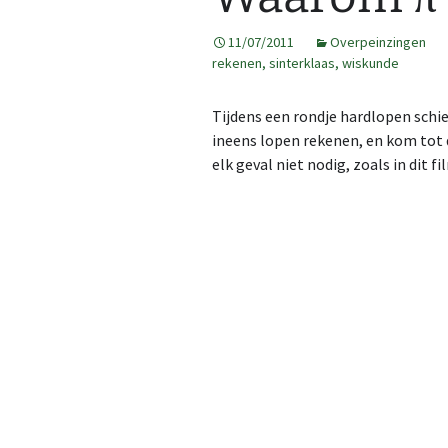
2013
GPS tracks
11/07/2011
Overpeinzingen
rekenen
,
sinterklaas
,
wiskunde
2014
Route op kaart
Tijdens een rondje hardlopen schi
2015
Kaarten maken
Map
ineens lopen rekenen, en kom tot d
elk geval niet nodig, zoals in dit 
2016
Kaarten op 3DRerun
Cre
Al 
Fea
3DR
2017
Ope
2DR
2018
2019
2020
2021
2022