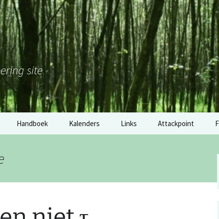
ering site
Handboek
Kalenders
Links
Attackpoint
F
Nederland
Gouden Klomp 2017: de
M
tussenstand
e
België
H
Software
Duitsland
2
Materiaal
en niet
τ
RSS: wedstrijdkalender
E
Nederland
overige links
o