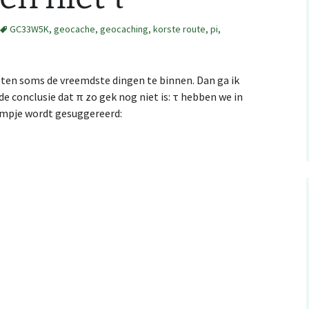
GC33W5K
,
geocache
,
geocaching
,
korste route
,
pi
,
RSS: wedstrijdkalender
z
België
.ical kalender integratie
eten soms de vreemdste dingen te binnen. Dan ga ik
studio
e conclusie dat π zo gek nog niet is: τ hebben we in
Evenementen met
filmpje wordt gesuggereerd:
ating a Catching
mijn kaarten op
kinder-O, België
tures map file
erun
Evenementen met
n Orienteering
erun: autOanalysis
kinder-O: NL