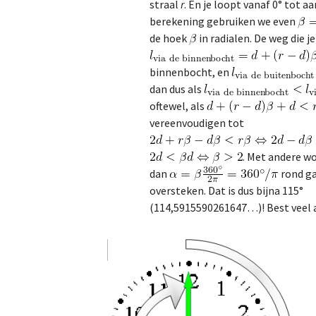
straal
r
. En je loopt vanaf 0° tot a
berekening gebruiken we even
de hoek
in radialen. De weg die je
binnenbocht, en
dan dus als
oftewel, als
vereenvoudigen tot
. Met andere wo
dan
rond ga
oversteken. Dat is dus bijna 115°
(114,5915590261647…)! Best veel als