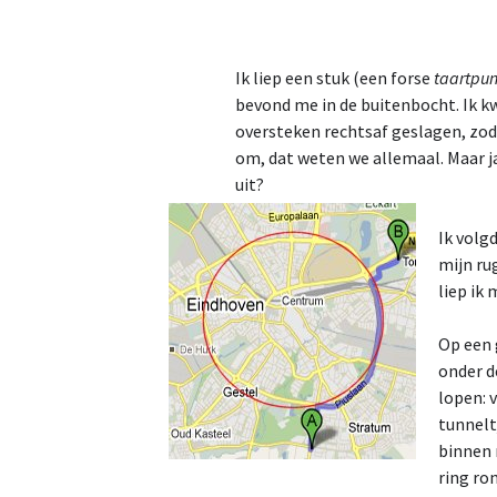
2023
Ik liep een stuk (een forse
taartpun
2024
bevond me in de buitenbocht. Ik k
oversteken rechtsaf geslagen, zoda
2025
om, dat weten we allemaal. Maar ja
uit?
2026
Ik volg
mijn ru
liep ik 
Op een 
onder d
lopen: v
tunnelt
binnen 
ring ro