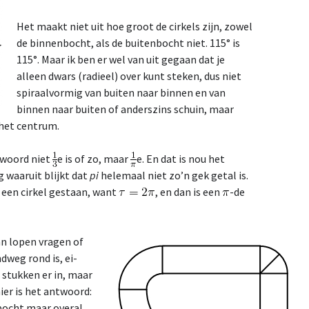
Het maakt niet uit hoe groot de cirkels zijn, zowel
de binnenbocht, als de buitenbocht niet. 115° is
115°. Maar ik ben er wel van uit gegaan dat je
alleen dwars (radieel) over kunt steken, dus niet
spiraalvormig van buiten naar binnen en van
binnen naar buiten of anderszins schuin, maar
 het centrum.
twoord niet
e is of zo, maar
e. En dat is nou het
g waaruit blijkt dat
pi
helemaal niet zo’n gek getal is.
n een cirkel gestaan, want
, en dan is een
-de
an lopen vragen of
dweg rond is, ei-
stukken er in, maar
ier is het antwoord:
bocht maar overal