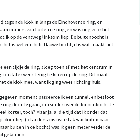
t
) tegen de klok in langs de Eindhovense ring, en
wam immers van buiten de ring, en was nog voor het
t ik op de ventweg linksom liep. De buitenbocht is
, het is wel een hele flauwe bocht, dus wat maakt het
de een tijdje de ring, sloeg toen af met het centrum in
g, om later weer terug te keren op de ring. Dit maal
met de klok mee, want ik ging weer richting huis.
gegeven moment passeerde ik een tunnel, en besloot
e ring door te gaan, om verder over de binnenbocht te
eel korter, toch? Maar ja, al die tijd dat ik onder dat
je door liep (of anderszins overstak van buiten naar
naar buiten in de bocht) was ik geen meter verder de
nd gekomen.