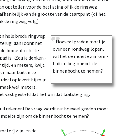
kan opstellen voor de beslissing of ik de ringweg
 afhankelijk van de grootte van de taartpunt (of het
ik de ringweg volg).
 een hele brede ringweg
Hoeveel graden moet je
terug, dan loont het
over een rondweg lopen,
 de binnenbocht te
wil het de moeite zijn om -
ad is. -Zou je denken.-
buiten beginnend- de
 tijd, en meters, kwijt
binnenbocht te nemen?
en naar buiten te
deel oplevert bij mijn
 maak wel meters,
t vast gesteld dat het om dat laatste ging.
uitrekenen! De vraag wordt nu: hoeveel graden moet
de moeite zijn om de binnenbocht te nemen?
meter] zijn, en de