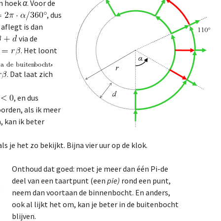
an hoek
α
. Voor de
, dus
 aflegt is dan
via de
. Het loont
,
. Dat laat zich
, en dus
orden, als ik meer
, kan ik beter
 je het zo bekijkt. Bijna vier uur op de klok.
Onthoud dat goed: moet je meer dan één Pi-de
deel van een taartpunt (een
pie)
rond een punt,
neem dan voortaan de binnenbocht. En anders,
ook al lijkt het om, kan je beter in de buitenbocht
blijven.