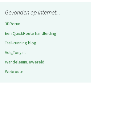
Gevonden op internet...
3DRerun
Een QuickRoute handleiding
Trail-running blog
VolgTony.nl
WandelenInDeWereld
Webroute