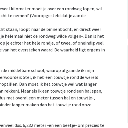
eveel kilometer moet je over een rondweg lopen, wil
cht te nemen? (Vooropgesteld dat je aan de
ocht staan, loopt naar de binnenbocht, en direct weer
je helemaal niet de rondweg wilde volgen-. Dan is het
oop je echter het hele rondje, of twee, of oneindig veel
te van het oversteken waard. De waarheid ligt ergens in
n de middelbare school, waarop afgaande ik mijn
erwoorden: Stel, ik heb een touwtje rond de wereld
 optillen. Dan moet ik het touwtje wel wat langer
n rekken). Maar als ik een touwtje rond een bal span,
dus met overal een meter tussen bal en touwtje-,
minder langer maken dan het touwtje rond onze
venveel dus. 6,282 meter -en een beetje- om precies te