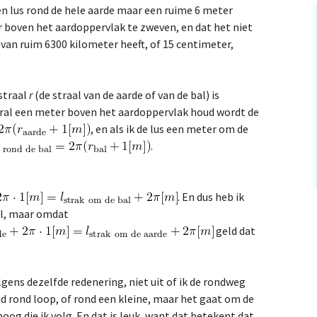
een lus rond de hele aarde maar een ruime 6 meter
 boven het aardoppervlak te zweven, en dat het niet
 van ruim 6300 kilometer heeft, of 15 centimeter,
straal
r
(de straal van de aarde of van de bal) is
veral een meter boven het aardoppervlak houd wordt de
, en als ik de lus een meter om de
.
. En dus heb ik
al, maar omdat
geld dat
gens dezelfde redenering, niet uit of ik de rondweg
d rond loop, of rond een kleine, maar het gaat om de
boog die ik volg. En dat is leuk, want dat betekent dat