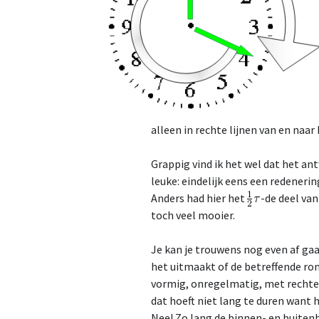
alleen in rechte lijnen van en naar
Grappig vind ik het wel dat het an
leuke: eindelijk eens een redenerin
Anders had hier het
-de deel va
toch veel mooier.
Je kan je trouwens nog even af ga
het uitmaakt of de betreffende ron
vormig, onregelmatig, met rechte 
dat hoeft niet lang te duren want h
Nee! Zo lang de binnen- en buiten