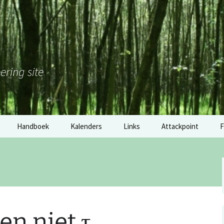
ering site
Handboek
Kalenders
Links
Attackpoint
F
Nederland
Gouden Klomp 2017: de
M
tussenstand
België
H
Software
Duitsland
2
Materiaal
en niet
τ
RSS: wedstrijdkalender
E
Nederland
overige links
o