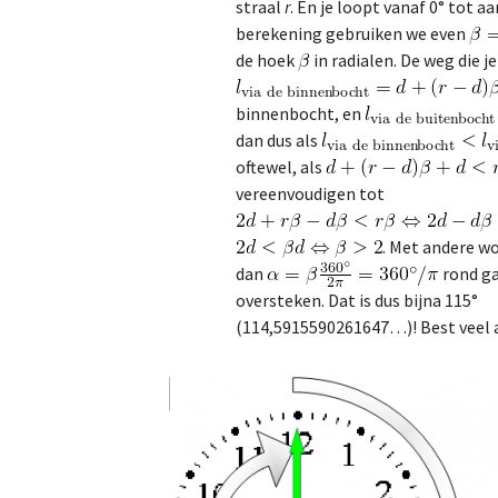
straal
r
. En je loopt vanaf 0° tot a
berekening gebruiken we even
de hoek
in radialen. De weg die je
binnenbocht, en
dan dus als
oftewel, als
vereenvoudigen tot
. Met andere wo
dan
rond ga
oversteken. Dat is dus bijna 115°
(114,5915590261647…)! Best veel als