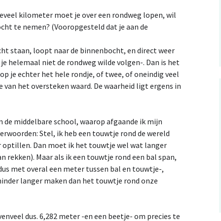
eveel kilometer moet je over een rondweg lopen, wil
cht te nemen? (Vooropgesteld dat je aan de
ocht staan, loopt naar de binnenbocht, en direct weer
je helemaal niet de rondweg wilde volgen-. Dan is het
oop je echter het hele rondje, of twee, of oneindig veel
te van het oversteken waard. De waarheid ligt ergens in
n de middelbare school, waarop afgaande ik mijn
erwoorden: Stel, ik heb een touwtje rond de wereld
 optillen. Dan moet ik het touwtje wel wat langer
n rekken). Maar als ik een touwtje rond een bal span,
dus met overal een meter tussen bal en touwtje-,
minder langer maken dan het touwtje rond onze
venveel dus. 6,282 meter -en een beetje- om precies te