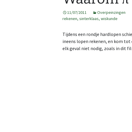
2013
GPS tracks
11/07/2011
Overpeinzingen
rekenen
,
sinterklaas
,
wiskunde
2014
Route op kaart
Tijdens een rondje hardlopen schi
2015
Kaarten maken
Map
ineens lopen rekenen, en kom tot d
elk geval niet nodig, zoals in dit 
2016
Kaarten op 3DRerun
Cre
Al 
Fea
3DR
2017
Ope
2DR
2018
2019
2020
2021
2022