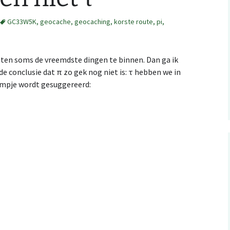
GC33W5K
,
geocache
,
geocaching
,
korste route
,
pi
,
RSS: wedstrijdkalender
z
België
.ical kalender integratie
eten soms de vreemdste dingen te binnen. Dan ga ik
studio
e conclusie dat π zo gek nog niet is: τ hebben we in
Evenementen met
filmpje wordt gesuggereerd:
ating a Catching
mijn kaarten op
kinder-O, België
tures map file
erun
Evenementen met
n Orienteering
erun: autOanalysis
kinder-O: NL