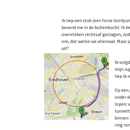
2023
Ik liep een stuk (een forse
taartpun
2024
bevond me in de buitenbocht. Ik k
oversteken rechtsaf geslagen, zoda
2025
om, dat weten we allemaal. Maar ja
uit?
2026
Ik volg
mijn ru
liep ik 
Op een 
onder d
lopen: v
tunnelt
binnen 
ring ro