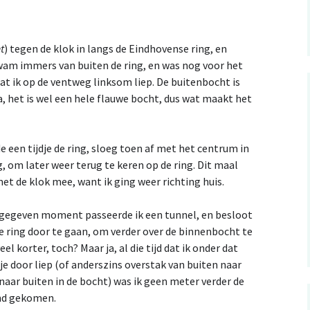
t
) tegen de klok in langs de Eindhovense ring, en
wam immers van buiten de ring, en was nog voor het
t ik op de ventweg linksom liep. De buitenbocht is
, het is wel een hele flauwe bocht, dus wat maakt het
de een tijdje de ring, sloeg toen af met het centrum in
g, om later weer terug te keren op de ring. Dit maal
met de klok mee, want ik ging weer richting huis.
gegeven moment passeerde ik een tunnel, en besloot
e ring door te gaan, om verder over de binnenbocht te
eel korter, toch? Maar ja, al die tijd dat ik onder dat
je door liep (of anderszins overstak van buiten naar
naar buiten in de bocht) was ik geen meter verder de
nd gekomen.