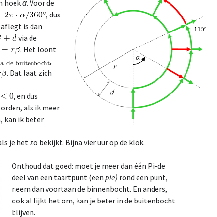
an hoek
α
. Voor de
, dus
 aflegt is dan
via de
. Het loont
,
. Dat laat zich
, en dus
orden, als ik meer
, kan ik beter
 je het zo bekijkt. Bijna vier uur op de klok.
Onthoud dat goed: moet je meer dan één Pi-de
deel van een taartpunt (een
pie)
rond een punt,
neem dan voortaan de binnenbocht. En anders,
ook al lijkt het om, kan je beter in de buitenbocht
blijven.