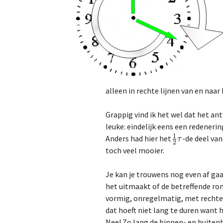
alleen in rechte lijnen van en naar
Grappig vind ik het wel dat het an
leuke: eindelijk eens een redenerin
Anders had hier het
-de deel va
toch veel mooier.
Je kan je trouwens nog even af ga
het uitmaakt of de betreffende ron
vormig, onregelmatig, met rechte 
dat hoeft niet lang te duren want h
Nee! Zo lang de binnen- en buiten