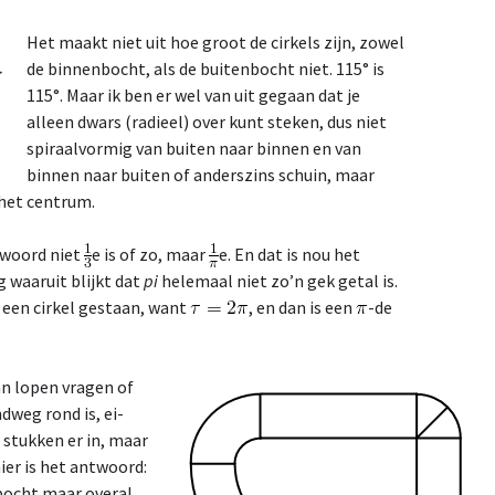
Het maakt niet uit hoe groot de cirkels zijn, zowel
de binnenbocht, als de buitenbocht niet. 115° is
115°. Maar ik ben er wel van uit gegaan dat je
alleen dwars (radieel) over kunt steken, dus niet
spiraalvormig van buiten naar binnen en van
binnen naar buiten of anderszins schuin, maar
 het centrum.
twoord niet
e is of zo, maar
e. En dat is nou het
g waaruit blijkt dat
pi
helemaal niet zo’n gek getal is.
n een cirkel gestaan, want
, en dan is een
-de
an lopen vragen of
dweg rond is, ei-
stukken er in, maar
ier is het antwoord:
bocht maar overal