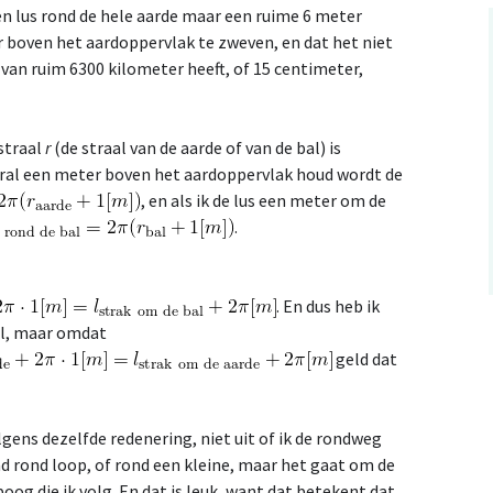
een lus rond de hele aarde maar een ruime 6 meter
 boven het aardoppervlak te zweven, en dat het niet
 van ruim 6300 kilometer heeft, of 15 centimeter,
straal
r
(de straal van de aarde of van de bal) is
veral een meter boven het aardoppervlak houd wordt de
, en als ik de lus een meter om de
.
. En dus heb ik
al, maar omdat
geld dat
gens dezelfde redenering, niet uit of ik de rondweg
d rond loop, of rond een kleine, maar het gaat om de
boog die ik volg. En dat is leuk, want dat betekent dat