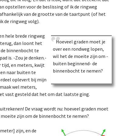
kan opstellen voor de beslissing of ik de ringweg
 afhankelijk van de grootte van de taartpunt (of het
ik de ringweg volg).
 een hele brede ringweg
Hoeveel graden moet je
terug, dan loont het
over een rondweg lopen,
 de binnenbocht te
wil het de moeite zijn om -
ad is. -Zou je denken.-
buiten beginnend- de
 tijd, en meters, kwijt
binnenbocht te nemen?
en naar buiten te
deel oplevert bij mijn
 maak wel meters,
t vast gesteld dat het om dat laatste ging.
uitrekenen! De vraag wordt nu: hoeveel graden moet
de moeite zijn om de binnenbocht te nemen?
meter] zijn, en de