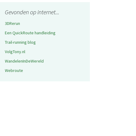
Gevonden op internet...
3DRerun
Een QuickRoute handleiding
Trail-running blog
VolgTony.nl
WandelenInDeWereld
Webroute