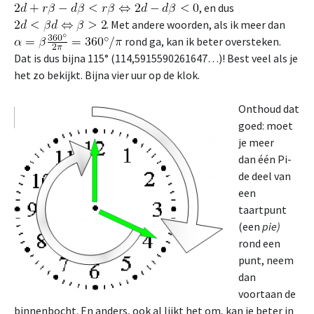
, en dus
. Met andere woorden, als ik meer dan
rond ga, kan ik beter oversteken.
Dat is dus bijna 115° (114,5915590261647…)! Best veel als je
het zo bekijkt. Bijna vier uur op de klok.
Onthoud dat
goed: moet
je meer
dan één Pi-
de deel van
een
taartpunt
(een
pie)
rond een
punt, neem
dan
voortaan de
binnenbocht. En anders, ook al lijkt het om, kan je beter in