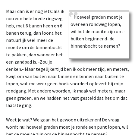
Maar dan is er nog iets: als ik
Hoeveel graden moet je
nou een hele brede ringweg
over een rondweg lopen,
heb, met 6 banen heen en 6
wil het de moeite zijn om -
banen terug, dan loont het
buiten beginnend- de
natuurlijk veel meer de
binnenbocht te nemen?
moeite om de binnenbocht
te pakken, dan wanneer het
een zandpad is. -Zou je
denken.- Maar tegelijkertijd ben ik ook meer tijd, en meters,
kwijt om van buiten naar binnen en binnen naar buiten te
lopen, wat me weer geen hoek-voordeel oplevert bij mijn
rondgang. Met andere woorden, ik maak wel meters, maar
geen graden, en we hadden net vast gesteld dat het om dat
laatste ging.
Weet je wat? We gaan het gewoon uitrekenen! De vraag
wordt nu: hoeveel graden moet je ronde een punt lopen, wil
het de moeite zijn om de binnenbocht te nemen?