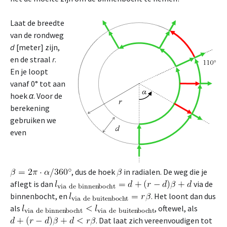
Laat de breedte
van de rondweg
d
[meter] zijn,
en de straal
r
.
En je loopt
vanaf 0° tot aan
hoek
α
. Voor de
berekening
gebruiken we
even
, dus de hoek
in radialen. De weg die je
aflegt is dan
via de
binnenbocht, en
. Het loont dan dus
als
, oftewel, als
. Dat laat zich vereenvoudigen tot