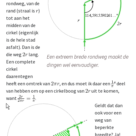
rondweg, van de
rand (straal is
)
tot aan het
midden van de
cirkel (eigenlijk
is de hele stad
asfalt). Dan is de
die weg
lang.
Een extreem brede rondweg maakt de
Een complete
dingen wel eenvoudiger.
cirkel
daarentegen
e
heeft een omtrek van
, en dus moet ik daar een
deel
van hebben om op een cirkelboog van
uit te komen,
want
.
Geldt dat dan
ook voor een
weg van
beperkte
breedte? Ja!