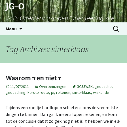
Skip
JG-O
to
J-G's Oriënteringslopen/Orienteering site
content
Search
Menu
for:
Tag Archives: sinterklaas
Waarom
en niet
π
τ
11/07/2011
Overpeinzingen
GC33W5K
,
geocache
,
geocaching
,
korste route
,
pi
,
rekenen
,
sinterklaas
,
wiskunde
Tijdens een rondje hardlopen schieten soms de vreemdste
dingen te binnen. Dan ga ik ineens lopen rekenen, en kom
tot de conclusie dat π zo gek nog niet is: τ hebben we in elk