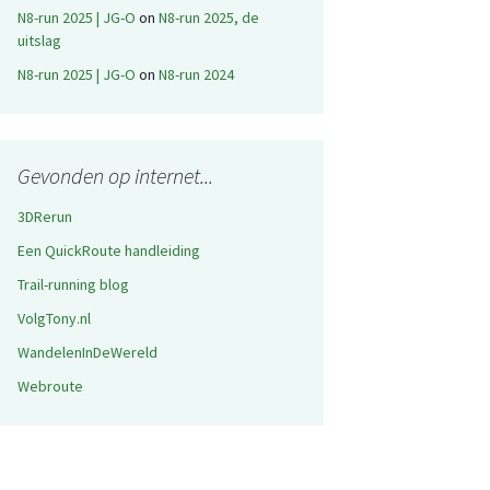
N8-run 2025 | JG-O
on
N8-run 2025, de
uitslag
N8-run 2025 | JG-O
on
N8-run 2024
Gevonden op internet...
3DRerun
Een QuickRoute handleiding
Trail-running blog
VolgTony.nl
WandelenInDeWereld
Webroute