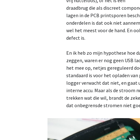
vrij nutteloos), of het is een
draadbrug die als discreet compon
lagen in de PCB printsporen besch
onderdelen is dat ook niet aannemel
wel het meest voor de hand. En oo
defect is.
En ik heb zo mijn hypothese hoe da
zeggen, waren er nog geen USB lad
het mee op, netjes gereguleerd doo
standaard is voor het opladen van 
logger verwacht dat niet, en gaat 
interne accu. Maar als de stroom 
trekken wat die wil, brandt de zek
dat onbegrensde stromen niet goed