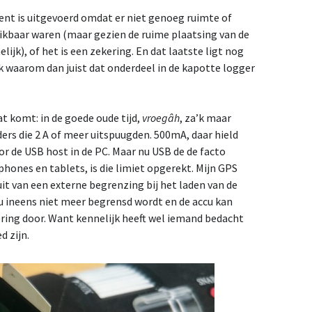
ent is uitgevoerd omdat er niet genoeg ruimte of
ikbaar waren (maar gezien de ruime plaatsing van de
ijk), of het is een zekering. En dat laatste ligt nog
k waarom dan juist dat onderdeel in de kapotte logger
t komt: in de goede oude tijd,
vroegâh
, za’k maar
ers die 2 A of meer uitspuugden. 500mA, daar hield
r de USB host in de PC. Maar nu USB de de facto
phones en tablets, is die limiet opgerekt. Mijn GPS
uit van een externe begrenzing bij het laden van de
nu ineens niet meer begrensd wordt en de accu kan
ering door. Want kennelijk heeft wel iemand bedacht
 zijn.