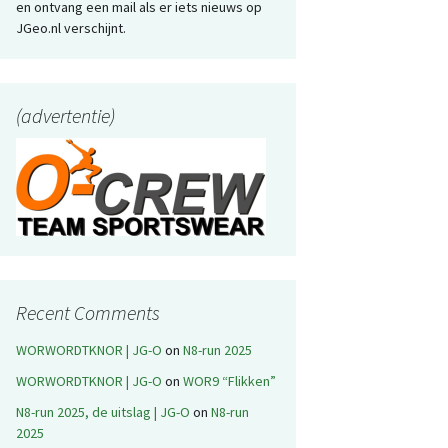
en ontvang een mail als er iets nieuws op
JGeo.nl verschijnt.
(advertentie)
Recent Comments
WORWORDTKNOR | JG-O
on
N8-run 2025
WORWORDTKNOR | JG-O
on
WOR9 “Flikken”
N8-run 2025, de uitslag | JG-O
on
N8-run
2025