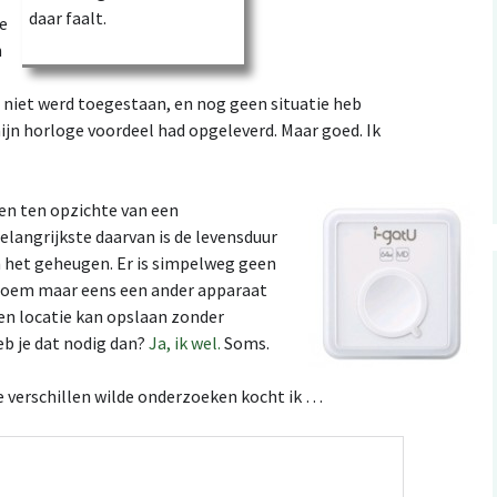
daar faalt.
e
n
niet werd toegestaan, en nog geen situatie heb
n horloge voordeel had opgeleverd. Maar goed. Ik
len ten opzichte van een
langrijkste daarvan is de levensduur
an het geheugen. Er is simpelweg geen
 Noem maar eens een ander apparaat
een locatie kan opslaan zonder
eb je dat nodig dan?
Ja, ik wel.
Soms.
e verschillen wilde onderzoeken kocht ik …