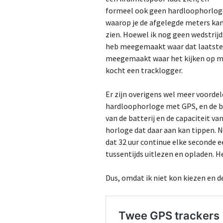
formeel ook geen hardloophorlog
2023
waarop je de afgelegde meters ka
zien. Hoewel ik nog geen wedstrijd
2024
heb meegemaakt waar dat laatste 
meegemaakt waar het kijken op mij
2025
kocht een tracklogger.
2026
Er zijn overigens wel meer voorde
hardloophorloge met GPS, en de be
van de batterij en de capaciteit v
horloge dat daar aan kan tippen.
dat 32 uur continue elke seconde 
tussentijds uitlezen en opladen. H
Dus, omdat ik niet kon kiezen en d