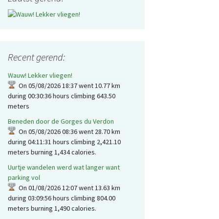
Compass
omaar een filmpje
RouteGadget
Kleding en andere
O-wiki
Garmin Forerunner 305
materialen
Moscow 2L Compass
World of O
Recent gerend:
Scientific Journal of
Orienteering
Wauw! Lekker vliegen!
On 05/08/2026 18:37 went 10.77 km
during 00:30:36 hours climbing 643.50
meters
Beneden door de Gorges du Verdon
On 05/08/2026 08:36 went 28.70 km
during 04:11:31 hours climbing 2,421.10
meters burning 1,434 calories.
Uurtje wandelen werd wat langer want
parking vol
On 01/08/2026 12:07 went 13.63 km
during 03:09:56 hours climbing 804.00
meters burning 1,490 calories.