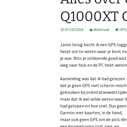
2013
GPS tracks
Q1000XT 
2014
Route op kaart
07/10/2018
Materiaal
GPS
2015
Kaarten maken
Map
Jaren terug kocht ik een GPS logge
2016
Kaarten op 3DRerun
Cre
Al 
Fea
3DR
helpt om te weten waar je bent ma
je was. Mits je voldoende goed wis
2017
Ope
2DR
weg naar huis en de PC hebt weten 
2018
Aanleiding was dat ik had gelezen
2019
dat je geen GPS met scherm moch
gebruiken bij oriëntatiewedstrijde
2020
maar dat ik wel wilde weten waar i
had gelopen en hoe snel. Dus geen
2021
Garmin met kaarten, in de hand,
maar ook geen GPS om de pols die
2022
een kruimelspoor laat zien, en