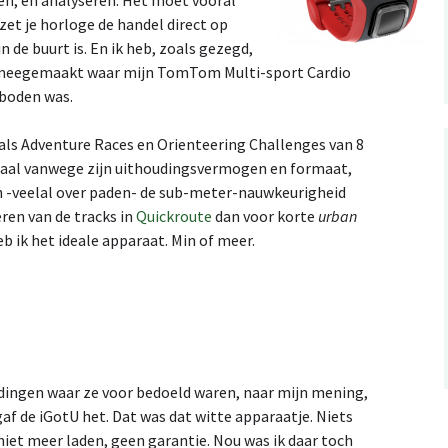
n, en analyseren. Het moet vooral
t zet je horloge de handel direct op
in de buurt is. En ik heb, zoals gezegd,
 meegemaakt waar mijn TomTom Multi-sport Cardio
rboden was.
oals Adventure Races en Orienteering Challenges van 8
ideaal vanwege zijn uithoudingsvermogen en formaat,
den -veelal over paden- de sub-meter-nauwkeurigheid
ren van de tracks in
Quickroute
dan voor korte
urban
eb ik het ideale apparaat. Min of meer.
 dingen waar ze voor bedoeld waren, naar mijn mening,
gaf de iGotU het. Dat was dat witte apparaatje. Niets
iet meer laden, geen garantie. Nou was ik daar toch