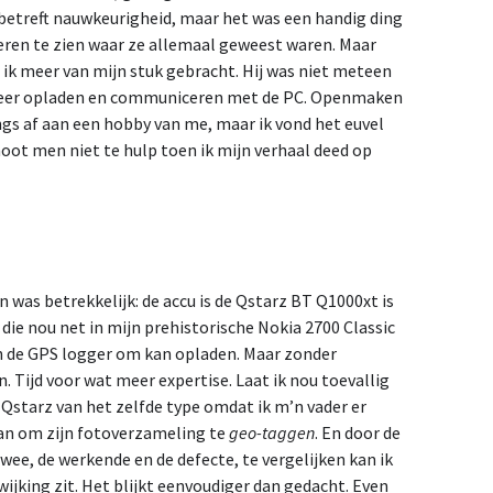
 betreft nauwkeurigheid, maar het was een handig ding
deren te zien waar ze allemaal geweest waren. Maar
 ik meer van mijn stuk gebracht. Hij was niet meteen
meer opladen en communiceren met de PC. Openmaken
 jongs af aan een hobby van me, maar ik vond het euvel
oot men niet te hulp toen ik mijn verhaal deed op
was betrekkelijk: de accu is de Qstarz BT Q1000xt is
 die nou net in mijn prehistorische Nokia 2700 Classic
en de GPS logger om kan opladen. Maar zonder
n. Tijd voor wat meer expertise. Laat ik nou toevallig
Qstarz van het zelfde type omdat ik m’n vader er
aan om zijn fotoverzameling te
geo-taggen
. En door de
wee, de werkende en de defecte, te vergelijken kan ik
wijking zit. Het blijkt eenvoudiger dan gedacht. Even