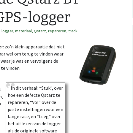
GPS-logger
RSS: wedstrijdkalender
z
België
,
logger
,
materiaal
,
Qstarz
.ical kalender integratie
,
repareren
,
track
studio
Evenementen met
r: zo’n klein apparaatje dat niet
ating a Catching
mijn kaarten op
kinder-O, België
tures map file
erun
ar wel om terug te vinden waar
t waar je was en vervolgens de
Evenementen met
n Orienteering
erun: autOanalysis
kinder-O: NL
te vinden.
In dit verhaal: “Stuk”, over
t
hoe een defecte Qstarz te
n,
repareren, “Vol” over de
k
juiste instellingen voor een
lange race, en “Leeg” over
het uitlezen van de logger
als de originele software