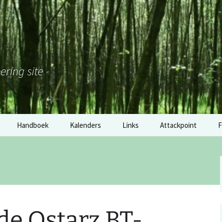
ering site
Handboek
Kalenders
Links
Attackpoint
F
Nederland
Gouden Klomp 2017: de
M
tussenstand
België
H
Software
Duitsland
2
Materiaal
 de Qstarz BT-
RSS: wedstrijdkalender
E
Nederland
overige links
o