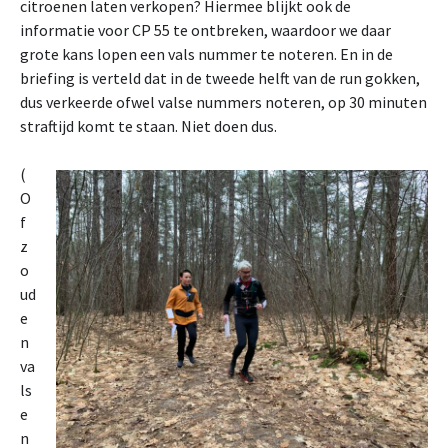
citroenen laten verkopen? Hiermee blijkt ook de
informatie voor CP 55 te ontbreken, waardoor we daar
grote kans lopen een vals nummer te noteren. En in de
briefing is verteld dat in de tweede helft van de run gokken,
dus verkeerde ofwel valse nummers noteren, op 30 minuten
straftijd komt te staan. Niet doen dus.
(
O
f
z
o
ud
e
n
va
ls
e
n