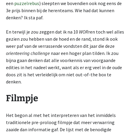
een
puzzelrebus
) sleepten we bovendien ook nog eens de
3e prijs binnen bij de herenteams. Wie had dat kunnen
denken? Ik sta paf.
En terwijl je zou zeggen dat ik na 10
WOR
ren toch wel alles
gezien zou hebben van de hoed en de rand, stond ik ook
weer paf van de verrassende vondsten dit jaar die deze
orienteering challenge
naar een hoger plan tilden. Ik zou
bijna gaan denken dat alle voorkennis van voorgaande
edities in het nadeel werkt, want als er erg veel in de oude
doos zit is het verleidelijk om niet out-of-the box te
denken.
Filmpje
Het begon al met het interpreteren van het inmiddels
traditionele pre-proloog filmpje dat meer verwarring
zaaide dan informatie gaf. De lijst met de benodigde