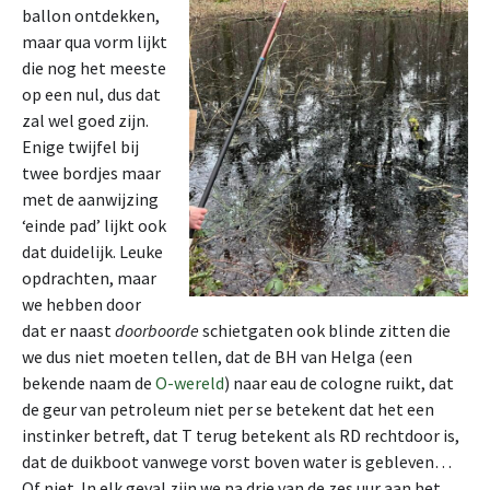
ballon ontdekken,
maar qua vorm lijkt
die nog het meeste
op een nul, dus dat
zal wel goed zijn.
Enige twijfel bij
twee bordjes maar
met de aanwijzing
‘einde pad’ lijkt ook
dat duidelijk. Leuke
opdrachten, maar
we hebben door
dat er naast
doorboorde
schietgaten ook blinde zitten die
we dus niet moeten tellen, dat de BH van Helga (een
bekende naam de
O-wereld
) naar eau de cologne ruikt, dat
de geur van petroleum niet per se betekent dat het een
instinker betreft, dat T terug betekent als RD rechtdoor is,
dat de duikboot vanwege vorst boven water is gebleven…
Of niet. In elk geval zijn we na drie van de zes uur aan het