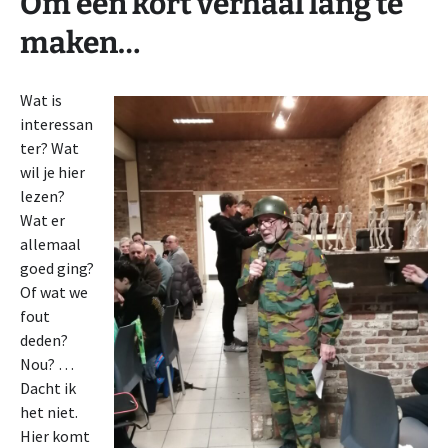
Om een kort verhaal lang te
maken…
Wat is
interessan
ter? Wat
wil je hier
lezen?
Wat er
allemaal
goed ging?
Of wat we
fout
deden?
Nou? …
Dacht ik
het niet.
Hier komt