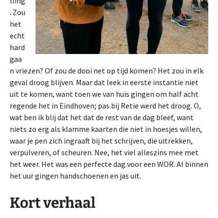
lling
. Zou
het
echt
hard
gaa
n vriezen? Of zou de dooi net op tijd komen? Het zou in elk
geval droog blijven. Maar dat leek in eerste instantie niet
uit te komen, want toen we van huis gingen om half acht
regende het in Eindhoven; pas bij Retie werd het droog. O,
wat ben ik blij dat het dat de rest van de dag bleef, want
niets zo erg als klamme kaarten die niet in hoesjes willen,
waar je pen zich ingraaft bij het schrijven, die uitrekken,
verpulveren, of scheuren. Nee, het viel alleszins mee met
het weer. Het was een perfecte dag voor een WOR. Al binnen
het uur gingen handschoenen en jas uit.
Kort verhaal