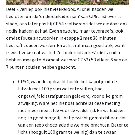
Deel 2 verliep ook niet vlekkeloos. Al snel hadden we
besloten om de ‘onderduikadressen’ van CP52-53 over te
slaan, ons later pas bij CP54 realiserend dat we die daar ook
nodig hadden gehad. Even gezocht, maar tevergeefs, ook
omdat foute antwoorden in etappe 2 met 30 minuten
bestraft zouden worden. En achteraf maar goed ook, want
ik weet zeker dat we het 7e ‘onderduikadres’ niet zouden
hebben meegeteld omdat we voor CP52+53 alleen 6 van de
7 punten zouden hebben gezocht.
CP54, waar de opdracht luidde het kapotje uit de
kitzak met 100 gram water te vullen, had
ongetwijfeld strafpunten geleverd, voor elke gram
afwijking. Ware het niet dat achteraf deze meting
niet meer meetelde voor de wedstrijd. En we hadden
nog zo goed mogelijk het gewicht gematcht aan dat
van een reep chocolade die we mee brachten. Beter te
licht (hooguit 100 gram te weinig) dan te zwaar.