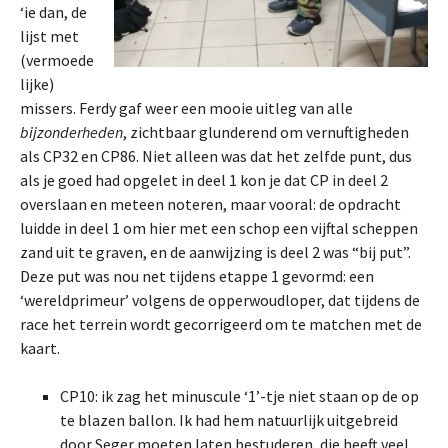
‘ie dan, de
lijst met
(vermoede
lijke)
missers. Ferdy gaf weer een mooie uitleg van alle
bijzonderheden
, zichtbaar glunderend om vernuftigheden
als CP32 en CP86. Niet alleen was dat het zelfde punt, dus
als je goed had opgelet in deel 1 kon je dat CP in deel 2
overslaan en meteen noteren, maar vooral: de opdracht
luidde in deel 1 om hier met een schop een vijftal scheppen
zand uit te graven, en de aanwijzing is deel 2 was “bij put”.
Deze put was nou net tijdens etappe 1 gevormd: een
‘wereldprimeur’ volgens de opperwoudloper, dat tijdens de
race het terrein wordt gecorrigeerd om te matchen met de
kaart.
CP10: ik zag het minuscule ‘1’-tje niet staan op de op
te blazen ballon. Ik had hem natuurlijk uitgebreid
door Seger moeten laten bestuderen, die heeft veel