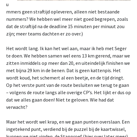
u
mmers geen straftijd opleveren, alleen niet bestaande
nummers? We hebben wel meer niet goed begrepen, zoals
dat de straftijd na de deadline 15 minuten per minuut zou
zijn; meer teams dachten er zo over.)
Het wordt lang. Ik kan het wel aan, maar ik heb met Seger
te doen. We hebben samen wel eens 13 km gerend, maar we
zitten inmiddels op meer dan 20, en uiteindelijk finishen we
met bijna 29 km in de benen. Dat is geen kattenpis. Het
wordt koud, het schemert al een beetje, en de tijd dringt.
Op het verste punt van de route besluiten we terug te gaan
– volgens de route langs alle overige CP’s. Het lijkt er dus op
dat we alles gaan doen! Niet te geloven. Wie had dat
verwacht?
Maar het wordt wel krap, en we gaan punten overslaan. Een
ingetekend punt, verdiend bij de puzzel bij de kaartwissel,
kunnen we niet vinden, de Stapproef (hier over later meer)